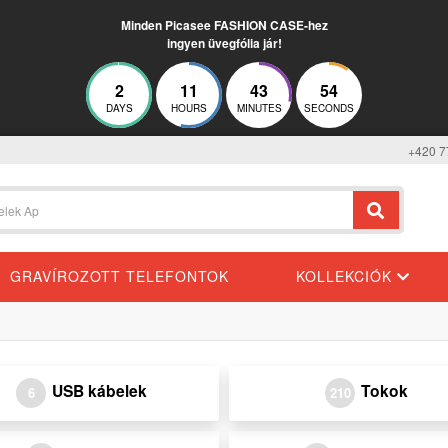
Minden Picasee FASHION CASE-hez
ingyen üvegfólia jár!
2
11
43
54
DAYS
HOURS
MINUTES
SECONDS
+420 7
GRAVÍROZOTT TELEFONTOK
KOLLEKCIÓK
USB kábelek
Tokok
6
210