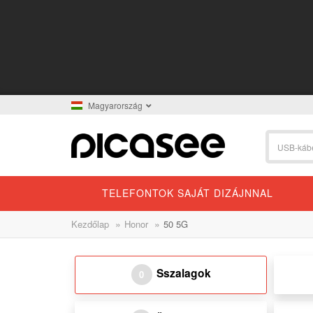
Magyarország
TELEFONTOK SAJÁT DIZÁJNNAL
»
»
Kezdőlap
Honor
50 5G
Sszalagok
0