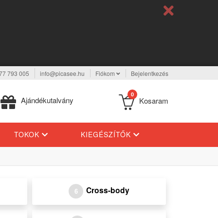
77 793 005
info@picasee.hu
Fiókom
Bejelentkezés
0
Ajándékutalvány
Kosaram
TOKOK
KIEGÉSZÍTŐK
Cross-body
6