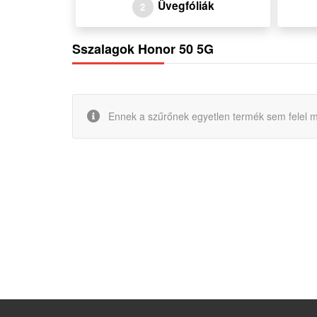
Üvegfóliák
2
Sszalagok Honor 50 5G
Ennek a szűrőnek egyetlen termék sem felel m