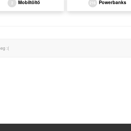
Mobiltöltő
Powerbanks
2
216
eg :(