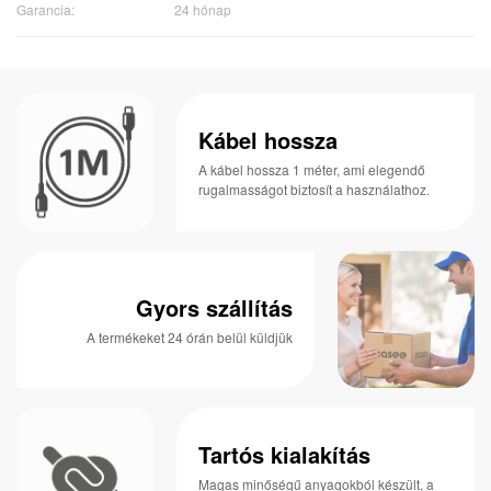
Garancia:
24 hónap
Kábel hossza
A kábel hossza 1 méter, ami elegendő
rugalmasságot biztosít a használathoz.
Gyors szállítás
A termékeket 24 órán belül küldjük
Tartós kialakítás
Magas minőségű anyagokból készült, a