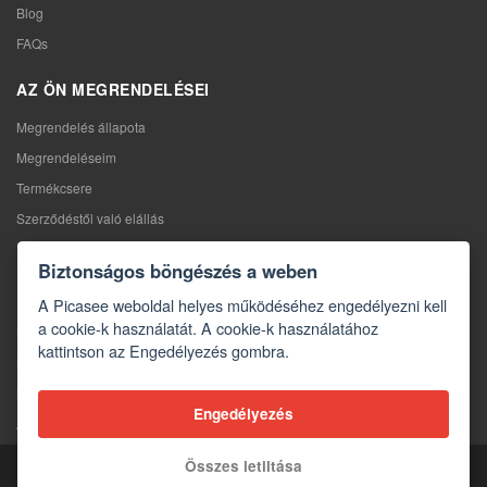
Blog
FAQs
AZ ÖN MEGRENDELÉSEI
Megrendelés állapota
Megrendeléseim
Termékcsere
Szerződéstől való elállás
Reklamáció
Biztonságos böngészés a weben
KAPCSOLAT
A Picasee weboldal helyes működéséhez engedélyezni kell
a cookie-k használatát. A cookie-k használatához
Kapcsolat
kattintson az Engedélyezés gombra.
Kapcsolatfelvételi űrlap
Nagykereskedelem
Engedélyezés
A média rólunk
Összes letiltása
Copyright © 2026 Picasee