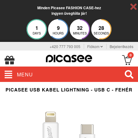
Minden Picasee FASHION CASE-hez
ingyen üvegfólia jár!
1
9
32
28
DAYS
HOURS
MINUTES
SECONDS
+420 777 793 005
Fiókom
Bejelentkezés
0
MENU
PICASEE USB KABEL LIGHTNING - USB C - FEHÉR