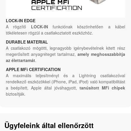
LOCK-IN EDGE
A rögzítő
LOCK-IN
funkciónak köszönhetően a kábel
tökéletesen rögzül a csatlakoztatott eszközhöz.
DURABLE MATERIAL
A csatlakozó mögötti, legnagyobb igénybevételnek kitett rész
megerősített anyagréteget tartalmaz,
amely meghosszabbítja
az élettartamát
.
APPLE MFi CERTIFICATION
A maximális teljesítményt és a Lightning csatlakozóval
rendelkező eszközökkel (iPhone, iPad, iPod) való kompatibilitást
a beépített, Apple által jóváhagyott,
tanúsított MFi chipek
biztosítják.
Ügyfeleink által ellenőrzött