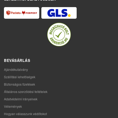
BEVÁSÁRLÁS
Ajándékutalvány
Szállítási lehetőségek
Biztonságos fizetések
Általános szerződési feltételek
Adatvédelmi irányelvek
Vélemények
Hogyan válasszunk védőtokot