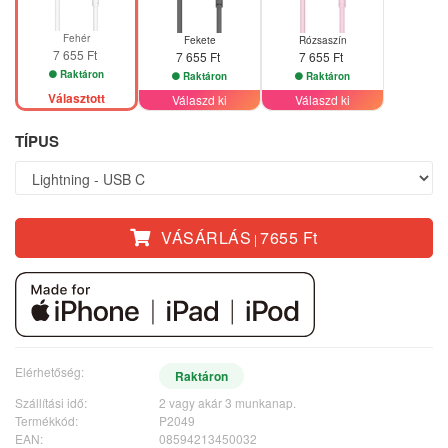
Fehér
Fekete
Rózsaszín
7 655 Ft
7 655 Ft
7 655 Ft
Raktáron
Raktáron
Raktáron
Választott
Válaszd ki
Válaszd ki
TÍPUS
VÁSÁRLÁS
7655 Ft
|
Elérhetőség:
Raktáron
Szállítási idő:
2 vagy akár 3 munkanap.
Termékkód:
P2049
EAN:
08594213450032