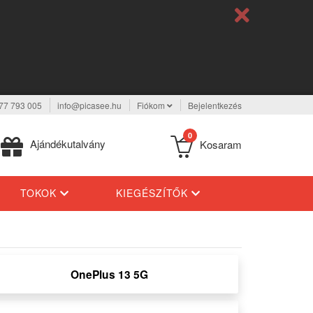
77 793 005
info@picasee.hu
Fiókom
Bejelentkezés
0
Ajándékutalvány
Kosaram
TOKOK
KIEGÉSZÍTŐK
OnePlus 13 5G