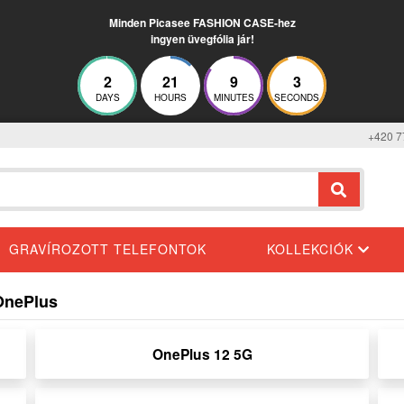
Minden Picasee FASHION CASE-hez
ingyen üvegfólia jár!
2
21
9
2
DAYS
HOURS
MINUTES
SECONDS
+420 7
GRAVÍROZOTT TELEFONTOK
KOLLEKCIÓK
 OnePlus
OnePlus 12 5G