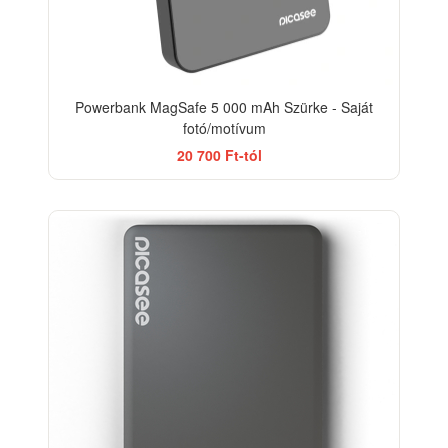
Powerbank MagSafe 5 000 mAh Szürke - Saját
fotó/motívum
20 700 Ft-tól
-18%