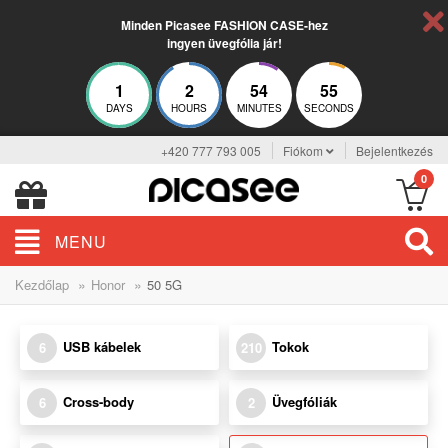
Minden Picasee FASHION CASE-hez
ingyen üvegfólia jár!
1
2
54
53
DAYS
HOURS
MINUTES
SECONDS
+420 777 793 005
Fiókom
Bejelentkezés
0
MENU
»
»
Kezdőlap
Honor
50 5G
USB kábelek
Tokok
6
210
Cross-body
Üvegfóliák
6
2