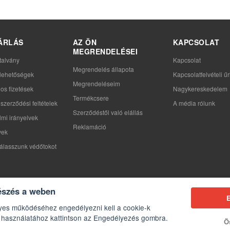
ÁRLÁS
AZ ÖN
KAPCSOLAT
MEGRENDELÉSEI
talvány
Kapcsolat
Megrendelés állapota
i lehetőségek
Kapcsolatfelvételi űr
Megrendeléseim
os fizetések
Nagykereskedelem
Termékcsere
szerződési feltételek
A média rólunk
Szerződéstől való elállás
mi irányelvek
Reklamáció
yek
álasszunk védőtokot
észés a weben
yes működéséhez engedélyezni kell a cookie-k
k használatához kattintson az Engedélyezés gombra.
Ös