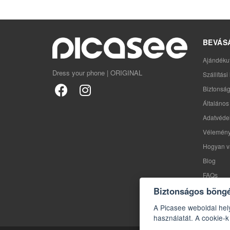
BEVÁS
Ajándéku
Dress your phone | ORIGINAL
Szállítás
Biztonság
Általános 
Adatvédel
Vélemén
Hogyan v
Blog
FAQs
Biztonságos böng
A Picasee weboldal hel
használatát. A cookie-