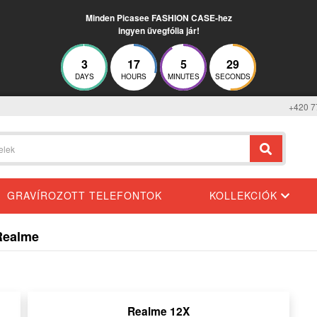
Minden Picasee FASHION CASE-hez
ingyen üvegfólia jár!
3
17
5
29
DAYS
HOURS
MINUTES
SECONDS
+420 7
GRAVÍROZOTT TELEFONTOK
KOLLEKCIÓK
 Realme
Realme 12X