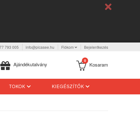
77 793 005
info@picasee.hu
Fiókom
Bejelentkezés
0
Ajándékutalvány
Kosaram
TOKOK
KIEGÉSZÍTŐK