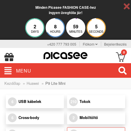
Minden Picasee FASHION CASE-hez
ingyen üvegfólia jár!
2
8
59
5
DAYS
HOURS
MINUTES
SECONDS
+420 777 793 005
Fiókom
Bejelentkezés
0
MENU
»
»
Kezdőlap
Huawei
P9 Lite Mini
USB kábelek
Tokok
6
210
Cross-body
Mobiltöltő
6
2