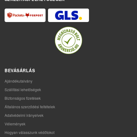
BEVÁSÁRLÁS
Ajándékutalvány
Szállítási lehetőségek
Biztonságos fizetések
Általános szerződési feltételek
Adatvédelmi irányelvek
Vélemények
Hogyan válasszunk védőtokot