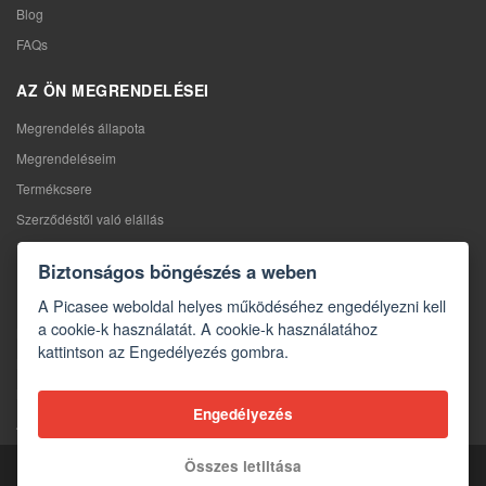
Blog
FAQs
AZ ÖN MEGRENDELÉSEI
Megrendelés állapota
Megrendeléseim
Termékcsere
Szerződéstől való elállás
Reklamáció
Biztonságos böngészés a weben
KAPCSOLAT
A Picasee weboldal helyes működéséhez engedélyezni kell
a cookie-k használatát. A cookie-k használatához
Kapcsolat
kattintson az Engedélyezés gombra.
Kapcsolatfelvételi űrlap
Nagykereskedelem
Engedélyezés
A média rólunk
Összes letiltása
Copyright © 2026 Picasee