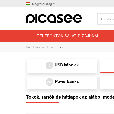
Magyarország
TELEFONTOK SAJÁT DIZÁJNNAL
»
»
Kezdőlap
Honor
9X
USB kábelek
6
Powerbanks
216
Tokok, tartók és hátlapok az alábbi mo