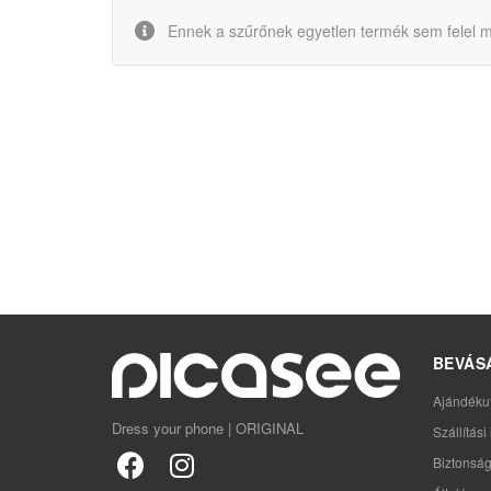
Ennek a szűrőnek egyetlen termék sem felel m
BEVÁS
Ajándéku
Dress your phone | ORIGINAL
Szállítás
Biztonság