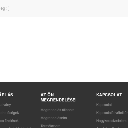
eg :(
ÁRLÁS
AZ ÖN
KAPCSOLAT
MEGRENDELÉSEI
talvány
Kapcsolat
Megrendelés állapota
i lehetőségek
Kapcsolatfelvételi űr
Megrendeléseim
os fizetések
Nagykereskedelem
Termékcsere