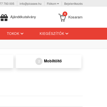
77 793 005
info@picasee.hu
Fiókom
Bejelentkezés
0
Ajándékutalvány
Kosaram
TOKOK
KIEGÉSZÍTŐK
Mobiltöltő
2