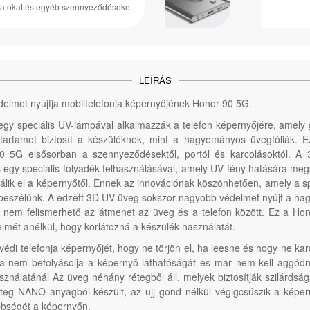
nyomatokat és egyéb szennyeződéseket
LEÍRÁS
édelmet nyújtja mobiltelefonja képernyőjének Honor 90 5G.
gy speciális UV-lámpával alkalmazzák a telefon képernyőjére, amely g
tartamot biztosít a készüléknek, mint a hagyományos üvegfóliák. 
0 5G elsősorban a szennyeződésektől, portól és karcolásoktól. A 
s egy speciális folyadék felhasználásával, amely UV fény hatására meg
álik el a képernyőtől. Ennek az innovációnak köszönhetően, amely a sp
 beszélünk. A edzett 3D UV üveg sokszor nagyobb védelmet nyújt a 
e nem felismerhető az átmenet az üveg és a telefon között. Ez a Ho
elmét anélkül, hogy korlátozná a készülék használatát.
védi telefonja képernyőjét, hogy ne törjön el, ha leesne és hogy ne k
lata nem befolyásolja a képernyő láthatóságát és már nem kell aggód
nálatánál Az üveg néhány rétegből áll, melyek biztosítják szilárdságá
réteg NANO anyagból készült, az ujj gond nélkül végigcsúszik a képern
öbbségét a képernyőn.