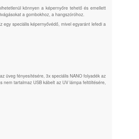
hetetlenül könnyen a képernyőre tehető és emellett
 kivágásokat a gombokhoz, a hangszóróhoz.
 Ez egy speciális képernyővédő, mivel egyaránt lefedi a
az üveg fényesítésére, 3x speciális NANO folyadék az
s nem tartalmaz USB kábelt az UV lámpa feltöltésére,