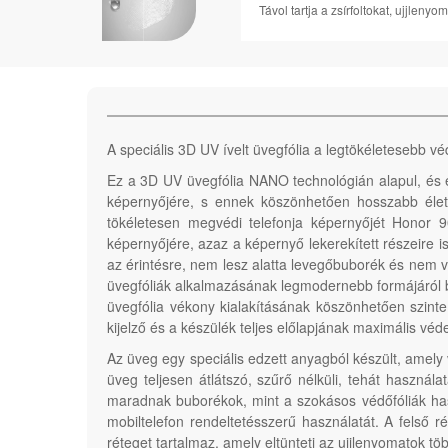
Távol tartja a zsírfoltokat, ujjle
A speciális 3D UV ívelt üvegfólia a legtökéletesebb v
Ez a 3D UV üvegfólia NANO technológián alapul, és e
képernyőjére, s ennek köszönhetően hosszabb élet
tökéletesen megvédi telefonja képernyőjét Honor 9
képernyőjére, azaz a képernyő lekerekített részeire i
az érintésre, nem lesz alatta levegőbuborék és nem v
üvegfóliák alkalmazásának legmodernebb formájáról
üvegfólia vékony kialakításának köszönhetően szint
kijelző és a készülék teljes előlapjának maximális véd
Az üveg egy speciális edzett anyagból készült, amely 
üveg teljesen átlátszó, szűrő nélküli, tehát haszná
maradnak buborékok, mint a szokásos védőfóliák hasz
mobiltelefon rendeltetésszerű használatát. A felső 
réteget tartalmaz, amely eltünteti az ujjlenyomatok t