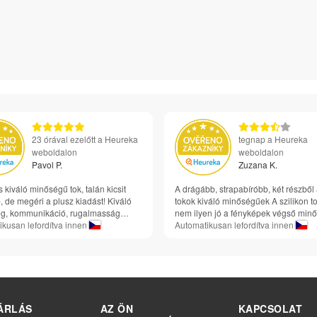
23 órával ezelőtt a Heureka
tegnap a Heureka
weboldalon
weboldalon
Pavol P.
Zuzana K.
s kiváló minőségű tok, talán kicsit
A drágább, strapabíróbb, két részből 
 de megéri a plusz kiadást! Kiváló
tokok kiváló minőségűek A szilikon t
g, kommunikáció, rugalmasság…
nem ilyen jó a fényképek végső min
ikusan lefordítva innen
Automatikusan lefordítva innen
ÁRLÁS
AZ ÖN
KAPCSOLAT