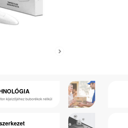
HNOLÓGIA
efon kijelzőjéhez buborékok nélkül
szerkezet