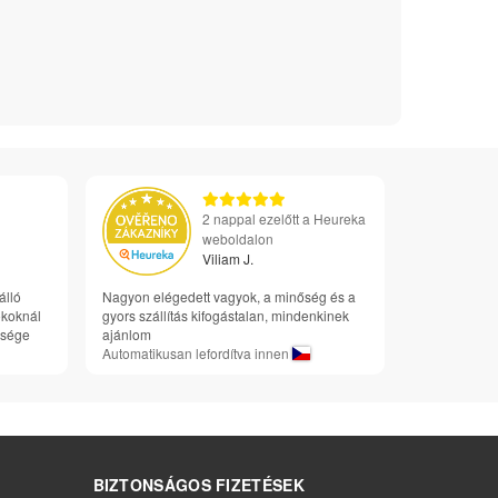
2 nappal ezelőtt a Heureka
weboldalon
Viliam J.
álló
Nagyon elégedett vagyok, a minőség és a
okoknál
gyors szállítás kifogástalan, mindenkinek
ősége
ajánlom
Automatikusan lefordítva innen
BIZTONSÁGOS FIZETÉSEK