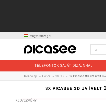
Magyarország
TELEFONTOK SAJÁT DIZÁJNNAL
»
»
»
Kezdőlap
Honor
90 5G
3x Picasee 3D UV ívelt üv
3X PICASEE 3D UV ÍVELT
KEDVEZMÉNY