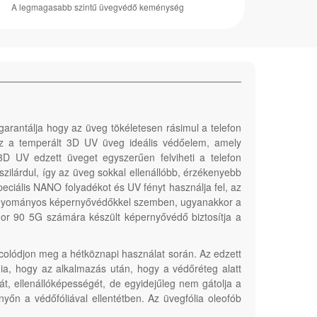
A legmagasabb szintű üvegvédő keménység
arantálja hogy az üveg tökéletesen rásimul a telefon
Ez a temperált 3D UV üveg ideális védőelem, amely
3D UV edzett üveget egyszerűen felviheti a telefon
szilárdul, így az üveg sokkal ellenállóbb, érzékenyebb
eciális NANO folyadékot és UV fényt használja fel, az
hagyományos képernyővédőkkel szemben, ugyanakkor a
nor 90 5G számára készült képernyővédő biztosítja a
arcolódjon meg a hétköznapi használat során. Az edzett
nia, hogy az alkalmazás után, hogy a védőréteg alatt
t, ellenállóképességét, de egyidejűleg nem gátolja a
yőn a védőfóliával ellentétben. Az üvegfólia oleofób