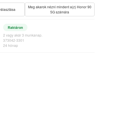
Meg akarok nézni mindent a(z) Honor 90
választása
5G számára
Raktáron
2 vagy akár 3 munkanap.
373042-3301
24 hónap