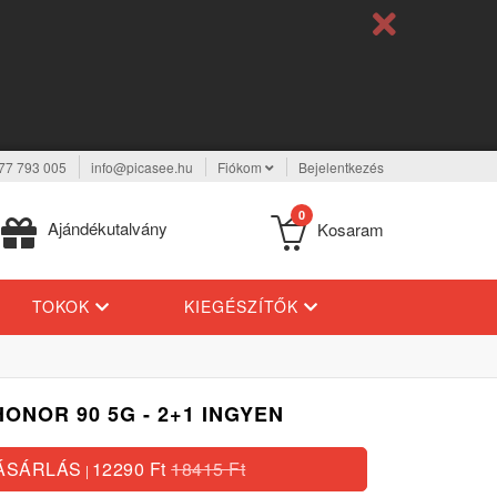
77 793 005
info@picasee.hu
Fiókom
Bejelentkezés
0
Ajándékutalvány
Kosaram
TOKOK
KIEGÉSZÍTŐK
ONOR 90 5G - 2+1 INGYEN
ÁSÁRLÁS
12290 Ft
18415 Ft
|