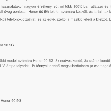
sználatakor nagyon érzékeny, sőt mi több 100%-ban átlátszó és hi
ett üveg pontosan Honor 90 5G telefon számára készült, és tartalmaz
 telefonok dizájnját, és az egyik széltől a másikig lefedi a kijelzőt.
nor 90 5G
alábbi modell számára Honor 90 5G, 3x nedves kendő, 3x száraz kendő 
UV lámpa folyadék UV fénnyel történő megszilárdítására (a csomagolá
a Honor 90 5G