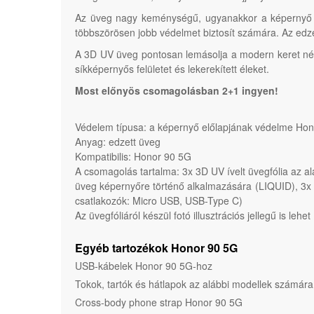
Az üveg nagy keménységű, ugyanakkor a képernyő ha
többszörösen jobb védelmet biztosít számára. Az edz
A 3D UV üveg pontosan lemásolja a modern keret nélküli
síkképernyős felületet és lekerekített éleket.
Most előnyös csomagolásban 2+1 ingyen!
Védelem típusa: a képernyő előlapjának védelme Ho
Anyag: edzett üveg
Kompatibilis: Honor 90 5G
A csomagolás tartalma: 3x 3D UV ívelt üvegfólia az 
üveg képernyőre történő alkalmazására (LIQUID), 3x 
csatlakozók: Micro USB, USB-Type C)
Az üvegfóliáról készül fotó illusztrációs jellegű is lehet
Egyéb tartozékok Honor 90 5G
USB-kábelek Honor 90 5G-hoz
Tokok, tartók és hátlapok az alábbi modellek számár
Cross-body phone strap Honor 90 5G