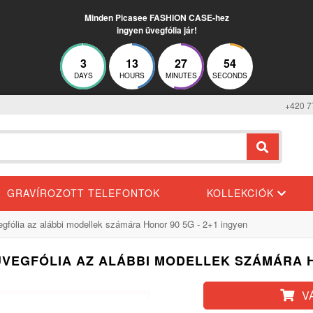
Minden Picasee FASHION CASE-hez
ingyen üvegfólia jár!
3
13
27
53
DAYS
HOURS
MINUTES
SECONDS
+420 7
GRAVÍROZOTT TELEFONTOK
KOLLEKCIÓK
egfólia az alábbi modellek számára Honor 90 5G - 2+1 ingyen
 ÜVEGFÓLIA AZ ALÁBBI MODELLEK SZÁMÁRA H
V