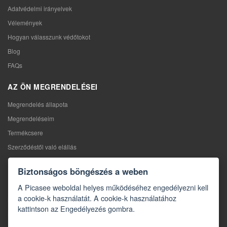
Adatvédelmi irányelvek
Vélemények
Hogyan válasszunk védőtokot
Blog
FAQs
AZ ÖN MEGRENDELÉSEI
Megrendelés állapota
Megrendeléseim
Termékcsere
Szerződéstől való elállás
Reklamáció
Biztonságos böngészés a weben
KAPCSOLAT
A Picasee weboldal helyes működéséhez engedélyezni kell
a cookie-k használatát. A cookie-k használatához
Kapcsolat
kattintson az Engedélyezés gombra.
Kapcsolatfelvételi űrlap