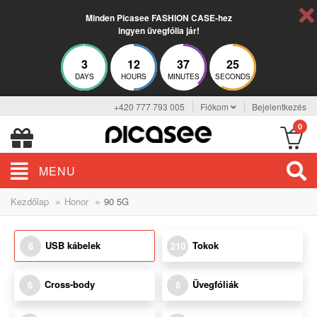
Minden Picasee FASHION CASE-hez
ingyen üvegfólia jár!
3
12
37
25
DAYS
HOURS
MINUTES
SECONDS
+420 777 793 005
Fiókom
Bejelentkezés
0
MENU
»
»
Kezdőlap
Honor
90 5G
USB kábelek
Tokok
6
210
Cross-body
Üvegfóliák
6
6