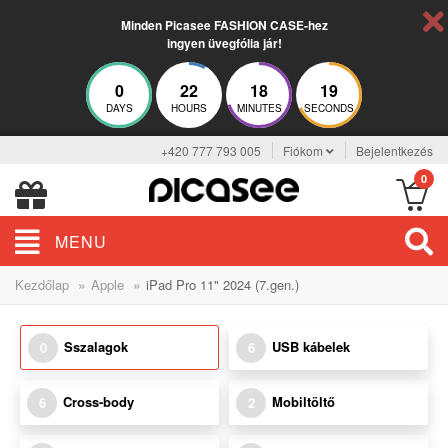
Minden Picasee FASHION CASE-hez
ingyen üvegfólia jár!
0
22
18
19
DAYS
HOURS
MINUTES
SECONDS
+420 777 793 005
Fiókom
Bejelentkezés
0
MENU
»
»
Kezdőlap
Apple
iPad Pro 11" 2024 (7.gen.)
Sszalagok
USB kábelek
0
6
Cross-body
Mobiltöltő
6
2