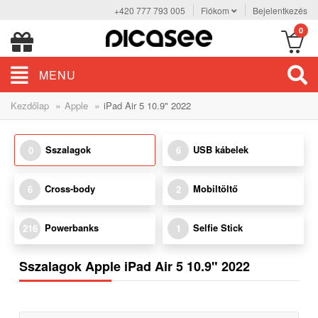
+420 777 793 005
Fiókom
Bejelentkezés
0
MENU
»
»
Kezdőlap
Apple
iPad Air 5 10.9" 2022
Sszalagok
USB kábelek
0
6
Cross-body
Mobiltöltő
6
2
Powerbanks
Selfie Stick
216
1
Sszalagok Apple iPad Air 5 10.9" 2022