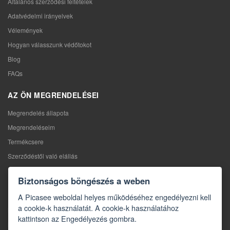
Általános szerződési feltételek
Adatvédelmi irányelvek
Vélemények
Hogyan válasszunk védőtokot
Blog
FAQs
AZ ÖN MEGRENDELÉSEI
Megrendelés állapota
Megrendeléseim
Termékcsere
Szerződéstől való elállás
Reklamáció
Biztonságos böngészés a weben
KAPCSOLAT
A Picasee weboldal helyes működéséhez engedélyezni kell
a cookie-k használatát. A cookie-k használatához
Kapcsolat
kattintson az Engedélyezés gombra.
Kapcsolatfelvételi űrlap