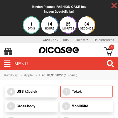
Minden Picasee FASHION CASE-hez
ingyen üvegfólia jár!
1
14
25
34
DAYS
HOURS
MINUTES
SECONDS
+420 777 793 005
Fiókom
Bejelentkezés
0
MENU
»
»
Kezdőlap
Apple
iPad 10,9" 2022 (10.gen.)
USB kábelek
Tokok
6
0
Cross-body
Mobiltöltő
6
2