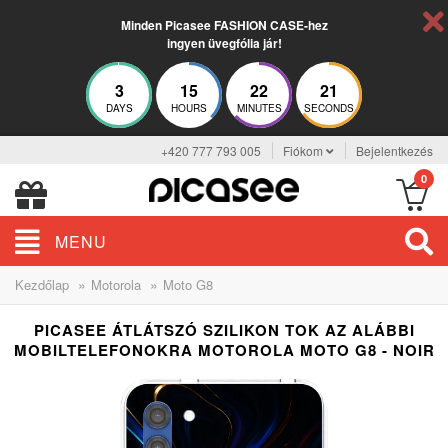
Minden Picasee FASHION CASE-hez
ingyen üvegfólia jár!
3
15
22
21
DAYS
HOURS
MINUTES
SECONDS
+420 777 793 005
Fiókom
Bejelentkezés
0
MENU
»
»
Kezdőlap
Motorola
Moto G8
PICASEE ÁTLÁTSZÓ SZILIKON TOK AZ ALÁBBI
MOBILTELEFONOKRA MOTOROLA MOTO G8 - NOIR
BESTSELLER