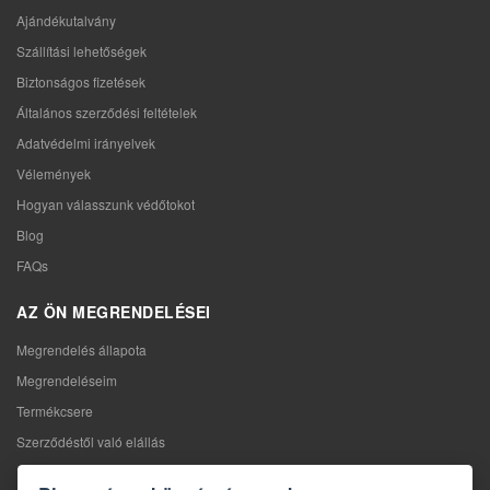
Ajándékutalvány
Szállítási lehetőségek
Biztonságos fizetések
Általános szerződési feltételek
Adatvédelmi irányelvek
Vélemények
Hogyan válasszunk védőtokot
Blog
FAQs
AZ ÖN MEGRENDELÉSEI
Megrendelés állapota
Megrendeléseim
Termékcsere
Szerződéstől való elállás
Reklamáció