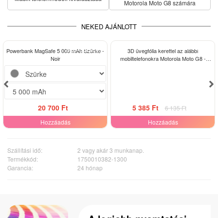
Motorola Moto G8 számára
NEKED AJÁNLOTT
BESTSELLER
-12%
Powerbank MagSafe 5 000 mAh Szürke -
3D üvegfólia kerettel az alábbi
Noir
mobiltelefonokra Motorola Moto G8 -
fekete
20 700 Ft
5 385 Ft
6 135 Ft
Hozzáadás
Hozzáadás
Szállítási idő:
2 vagy akár 3 munkanap.
Termékkód:
1750010382-1300
Garancia:
24 hónap