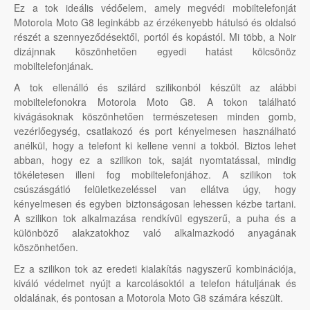
Ez a tok ideális védőelem, amely megvédi mobiltelefonját
Motorola Moto G8 leginkább az érzékenyebb hátulsó és oldalsó
részét a szennyeződésektől, portól és kopástól. Mi több, a Noir
dizájnnak köszönhetően egyedi hatást kölcsönöz
mobiltelefonjának.
A tok ellenálló és szilárd szilikonból készült az alábbi
mobiltelefonokra Motorola Moto G8. A tokon található
kivágásoknak köszönhetően természetesen minden gomb,
vezérlőegység, csatlakozó és port kényelmesen használható
anélkül, hogy a telefont ki kellene venni a tokból. Biztos lehet
abban, hogy ez a szilikon tok, saját nyomtatással, mindig
tökéletesen illeni fog mobiltelefonjához. A szilikon tok
csúszásgátló felületkezeléssel van ellátva úgy, hogy
kényelmesen és egyben biztonságosan lehessen kézbe tartani.
A szilikon tok alkalmazása rendkívül egyszerű, a puha és a
különböző alakzatokhoz való alkalmazkodó anyagának
köszönhetően.
Ez a szilikon tok az eredeti kialakítás nagyszerű kombinációja,
kiváló védelmet nyújt a karcolásoktól a telefon hátuljának és
oldalának, és pontosan a Motorola Moto G8 számára készült.