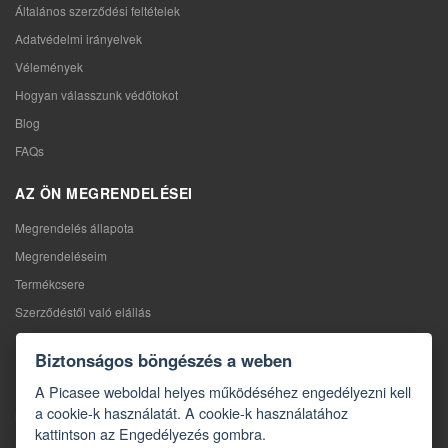
Általános szerződési feltételek
Adatvédelmi irányelvek
Vélemények
Hogyan válasszunk védőtokot
Blog
FAQs
AZ ÖN MEGRENDELÉSEI
Megrendelés állapota
Megrendeléseim
Termékcsere
Szerződéstől való elállás
Reklamáció
Biztonságos böngészés a weben
KAPCSOLAT
A Picasee weboldal helyes működéséhez engedélyezni kell
a cookie-k használatát. A cookie-k használatához
Kapcsolat
kattintson az Engedélyezés gombra.
Kapcsolatfelvételi űrlap