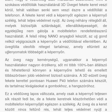
szokásos védőfóliák használatánál 3D Üveget fekete keret veszi
körül, tehát valóban senki sem veszi észre a védőfóliát a
telefonon. A fekete keret védi a képernyőt egészen a képernyő
széléig, tehát teljes védelmet nyújt. Az üveg néhány rétegből áll,
melyek biztosítják szilárdságát, ellenállóképességét, de
egyidejűleg nem gátolja a mobiltelefon rendeltetésszerű
használatát. A felső réteg NANO anyagból készült, az ujj gond
nélkül végigcsúszik a képernyőn a védőfóliával ellentétben. Az
üvegfólia oleofób réteget tartalmaz, amely eltünteti az
ujjlenyomatok többségét a képernyőn.
Az üveg nagy keménységű, ugyanakkor a képernyő
használatakor nagyon érzékeny, sőt mi több 100%-ban átlátszó
és hihetetlenül könnyen a képernyőre tehető és emellett
többszörösen jobb védelmet biztosít számára. A 3D edzett üveg
fekete kerettel pontosan Huawei P40 telefon számára készült,
és tartalmaz kivágásokat a gombokhoz, a hangszóróhoz.
Ez a védőüveg lapos változata, amely csak a képernyő teljesen
sík részét fedi be, de a fekete keretnek köszönhetően védi a
mobiltelefon képernyőjét egészen a szélekig. Az üveg és a keret
között nincs feltűnő rés, tehát teljes védelmet nyújt a