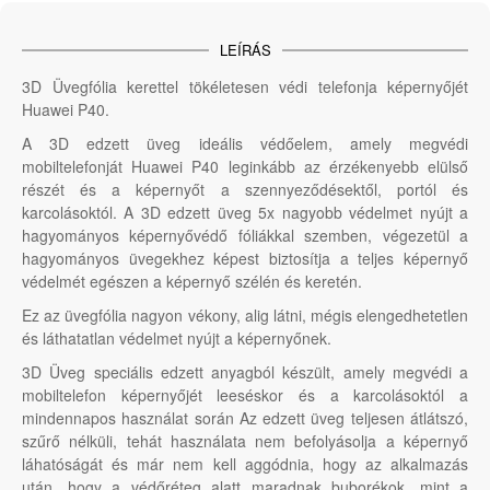
LEÍRÁS
3D Üvegfólia kerettel tökéletesen védi telefonja képernyőjét
Huawei P40.
A 3D edzett üveg ideális védőelem, amely megvédi
mobiltelefonját Huawei P40 leginkább az érzékenyebb elülső
részét és a képernyőt a szennyeződésektől, portól és
karcolásoktól. A 3D edzett üveg 5x nagyobb védelmet nyújt a
hagyományos képernyővédő fóliákkal szemben, végezetül a
hagyományos üvegekhez képest biztosítja a teljes képernyő
védelmét egészen a képernyő szélén és keretén.
Ez az üvegfólia nagyon vékony, alig látni, mégis elengedhetetlen
és láthatatlan védelmet nyújt a képernyőnek.
3D Üveg speciális edzett anyagból készült, amely megvédi a
mobiltelefon képernyőjét leeséskor és a karcolásoktól a
mindennapos használat során Az edzett üveg teljesen átlátszó,
szűrő nélküli, tehát használata nem befolyásolja a képernyő
láhatóságát és már nem kell aggódnia, hogy az alkalmazás
után, hogy a védőréteg alatt maradnak buborékok, mint a