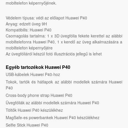
mobiltelefon képernyőjének.
Védelem típusa: védi az előlapot Huawei P40
Anyag: edzett üveg 9H
Kompatibilis: Huawei P40
Csomagolás tartalma: 1 x 3D üvegfólia fekete kerettel az alábbi
mobiltelefonra Huawei P40, 1 x kendő az üveg alkalmazására a
mobiltelefon képernyőjére
Az üvegfóliáról készül fotó illusztrációs jellegű is lehet
Egyéb tartozékok Huawei P40
USB-kábelek Huawei P40-hoz
Tokok, tartók és hátlapok az alábbi modellek számára Huawei
P40
Cross-body phone strap Huawei P40
Üvegfóliák az alábbi modellek számára Huawei P40
Töltők Huawei P40 készülékhez
MagSafe-es powerbankek Huawei P40 készülékhez
Selfie Stick Huawei P40