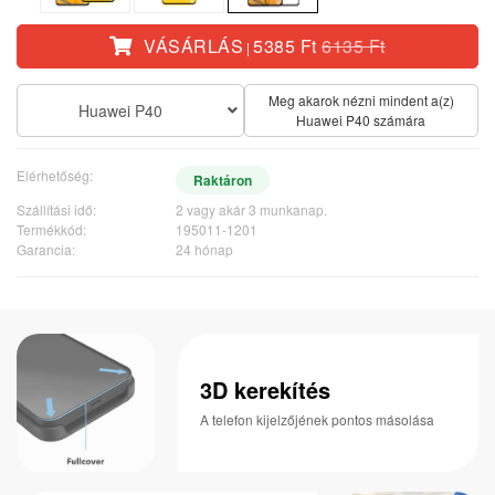
VÁSÁRLÁS
5385 Ft
6135 Ft
|
Meg akarok nézni mindent a(z)
Huawei P40
Huawei P40 számára
Elérhetőség:
Raktáron
Szállítási idő:
2 vagy akár 3 munkanap.
Termékkód:
195011-1201
Garancia:
24 hónap
3D kerekítés
A telefon kijelzőjének pontos másolása