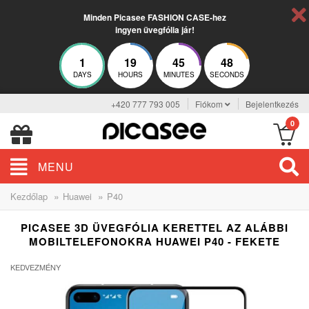
Minden Picasee FASHION CASE-hez
ingyen üvegfólia jár!
1
19
45
48
DAYS
HOURS
MINUTES
SECONDS
+420 777 793 005
Fiókom
Bejelentkezés
0
MENU
»
»
Kezdőlap
Huawei
P40
PICASEE 3D ÜVEGFÓLIA KERETTEL AZ ALÁBBI
MOBILTELEFONOKRA HUAWEI P40 - FEKETE
KEDVEZMÉNY
-12%