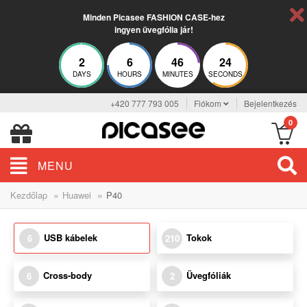
Minden Picasee FASHION CASE-hez
ingyen üvegfólia jár!
2
6
46
24
DAYS
HOURS
MINUTES
SECONDS
+420 777 793 005
Fiókom
Bejelentkezés
0
MENU
»
»
Kezdőlap
Huawei
P40
USB kábelek
Tokok
6
210
Cross-body
Üvegfóliák
6
2