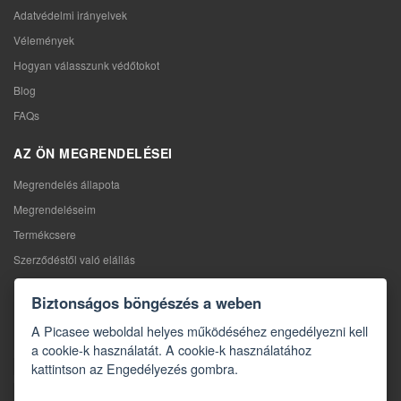
Adatvédelmi irányelvek
Vélemények
Hogyan válasszunk védőtokot
Blog
FAQs
AZ ÖN MEGRENDELÉSEI
Megrendelés állapota
Megrendeléseim
Termékcsere
Szerződéstől való elállás
Reklamáció
Biztonságos böngészés a weben
KAPCSOLAT
A Picasee weboldal helyes működéséhez engedélyezni kell
a cookie-k használatát. A cookie-k használatához
Kapcsolat
kattintson az Engedélyezés gombra.
Kapcsolatfelvételi űrlap