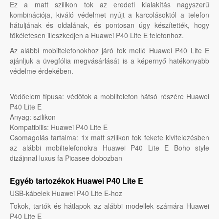
Ez a matt szilikon tok az eredeti kialakítás nagyszerű
kombinációja, kiváló védelmet nyújt a karcolásoktól a telefon
hátuljának és oldalának, és pontosan úgy készítették, hogy
tökéletesen illeszkedjen a Huawei P40 Lite E telefonhoz.
Az alábbi mobiltelefonokhoz járó tok mellé Huawei P40 Lite E
ajánljuk a üvegfólia megvásárlását is a képernyő hatékonyabb
védelme érdekében.
Védőelem típusa: védőtok a mobiltelefon hátsó részére Huawei
P40 Lite E
Anyag: szilikon
Kompatibilis: Huawei P40 Lite E
Csomagolás tartalma: 1x matt szilikon tok fekete kivitelezésben
az alábbi mobiltelefonokra Huawei P40 Lite E Boho style
dizájnnal luxus fa Picasee dobozban
Egyéb tartozékok Huawei P40 Lite E
USB-kábelek Huawei P40 Lite E-hoz
Tokok, tartók és hátlapok az alábbi modellek számára Huawei
P40 Lite E