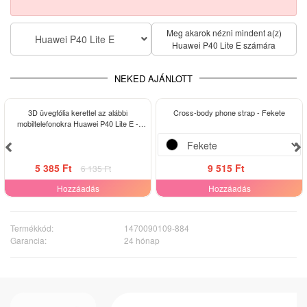
Meg akarok nézni mindent a(z)
Huawei P40 Lite E
Huawei P40 Lite E számára
NEKED AJÁNLOTT
-12%
3D üvegfólia kerettel az alábbi
Cross-body phone strap - Fekete
mobiltelefonokra Huawei P40 Lite E -
fekete
5 385 Ft
9 515 Ft
6 135 Ft
Hozzáadás
Hozzáadás
Termékkód:
1470090109-884
Garancia:
24 hónap