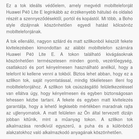
Ez a tok ideális védőelem, amely megvédi mobiltelefonját
Huawei P40 Lite E leginkább az érzékenyebb hátulsó és oldalsó
részét a szennyeződésektől, portól és kopástól. Mi több, a Boho
style dizájnnak köszönhetően egyedi hatást kölcsönöz
mobiltelefonjának.
A tok ellenálló, nagyon szilárd és matt szilikonból készült fekete
kivitelezésben kimondottan az alábbi mobiltelefon számára
Huawei P40 Lite E. A tokon található kivágásoknak
köszönhetően természetesen minden gomb, vezérlőegység,
csatlakozó és port kényelmesen használható anélkül, hogy a
telefont ki kellene venni a tokból. Biztos lehet abban, hogy ez a
szilikon tok, saját nyomtatással, mindig tökéletesen illeni fog
mobiltelefonjához. A szilikon tok csúszásgátló felületkezeléssel
van ellátva úgy, hogy kényelmesen és egyben biztonságosan
lehessen kézbe tartani. A fekete és egyben matt kivitelezés
garantálja, hogy a lehető legkisebb mértékben maradnak rajta
az ujjlenyomatok. A matt felületen az Ön által tervezett dizájn
jobban kitűnik, mint a műanyag tokon. A szilikon tok
alkalmazása rendkívül egyszerű, a puha és a különböző
alakzatokhoz való alkalmazkodó anyagának köszönhetően.