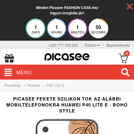
Minden Picasee FASHION CASE-hez
ingyen üvegfólia jár!
1
1
1
49
DAYS
HOURS
MINUTES
SECONDS
+420 777 793 005
Fiókom
Bejelentkezés
0
MENU
»
»
Kezdőlap
Huawei
P40 Lite E
PICASEE FEKETE SZILIKON TOK AZ ALÁBBI
MOBILTELEFONOKRA HUAWEI P40 LITE E - BOHO
STYLE