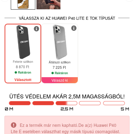
VÁLASSZA KI AZ HUAWEI P40 LITE E TOK TÍPUSÁT
Fekete szilikon
Átlátszó szilikon
8 870 Ft
7 225 Ft
Raktáron
Raktáron
Választott
Válaszd ki
ÜTÉS VÉDELEM AKÁR 2,5M MAGASSÁGBÓL!
Ez a termék már nem kapható.De a(z) Huawei P40
Lite E esetében választhat egy másik típusú csomagolást.