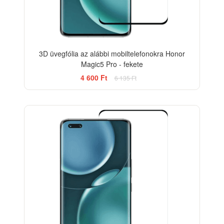
3D üvegfólia az alábbi mobiltelefonokra Honor
Magic5 Pro - fekete
4 600 Ft
6 135 Ft
-33%