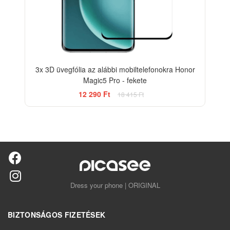
3x 3D üvegfólia az alábbi mobiltelefonokra Honor
Magic5 Pro - fekete
12 290 Ft
18 415 Ft
Dress your phone | ORIGINAL
BIZTONSÁGOS FIZETÉSEK