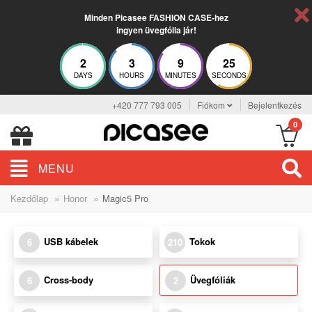
Minden Picasee FASHION CASE-hez
ingyen üvegfólia jár!
2
3
9
25
DAYS
HOURS
MINUTES
SECONDS
+420 777 793 005
Fiókom
Bejelentkezés
0
MENU
»
»
Kezdőlap
Honor
Magic5 Pro
USB kábelek
Tokok
6
210
Cross-body
Üvegfóliák
6
2