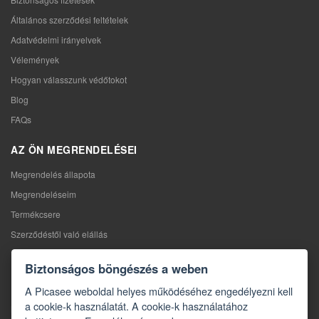
Általános szerződési feltételek
Adatvédelmi irányelvek
Vélemények
Hogyan válasszunk védőtokot
Blog
FAQs
AZ ÖN MEGRENDELÉSEI
Megrendelés állapota
Megrendeléseim
Termékcsere
Szerződéstől való elállás
Reklamáció
Biztonságos böngészés a weben
KAPCSOLAT
A Picasee weboldal helyes működéséhez engedélyezni kell
a cookie-k használatát. A cookie-k használatához
Kapcsolat