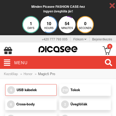
Minden Picasee FASHION CASE-hez
ingyen üvegfólia jár!
1
10
54
0
DAYS
HOURS
MINUTES
SECONDS
+420 777 793 005
Fiókom
Bejelentkezés
0
MENU
»
»
Kezdőlap
Honor
Magic5 Pro
USB kábelek
Tokok
6
210
Cross-body
Üvegfóliák
6
2