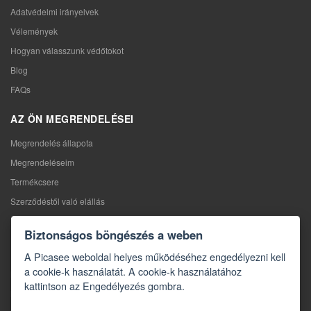
Adatvédelmi irányelvek
Vélemények
Hogyan válasszunk védőtokot
Blog
FAQs
AZ ÖN MEGRENDELÉSEI
Megrendelés állapota
Megrendeléseim
Termékcsere
Szerződéstől való elállás
Reklamáció
Biztonságos böngészés a weben
KAPCSOLAT
A Picasee weboldal helyes működéséhez engedélyezni kell
a cookie-k használatát. A cookie-k használatához
Kapcsolat
kattintson az Engedélyezés gombra.
Kapcsolatfelvételi űrlap