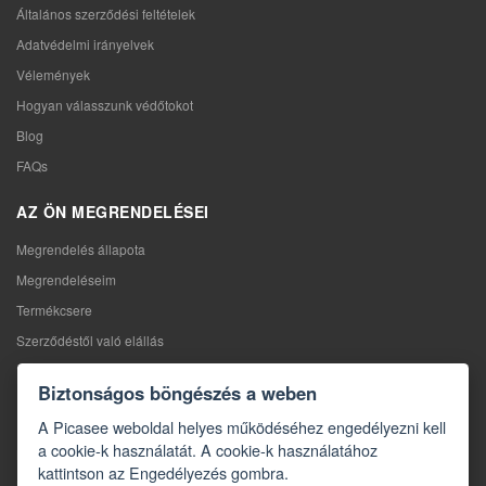
Általános szerződési feltételek
Adatvédelmi irányelvek
Vélemények
Hogyan válasszunk védőtokot
Blog
FAQs
AZ ÖN MEGRENDELÉSEI
Megrendelés állapota
Megrendeléseim
Termékcsere
Szerződéstől való elállás
Reklamáció
Biztonságos böngészés a weben
KAPCSOLAT
A Picasee weboldal helyes működéséhez engedélyezni kell
a cookie-k használatát. A cookie-k használatához
Kapcsolat
kattintson az Engedélyezés gombra.
Kapcsolatfelvételi űrlap