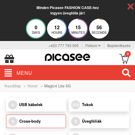
Minden Picasee FASHION CASE-hez
ingyen üvegfólia jár!
0
12
15
55
DAYS
HOURS
MINUTES
SECONDS
+420 777 793 005
Fiókom
Bejelentkezés
0
MENU
»
»
Kezdőlap
Honor
Magic4 Lite 5G
USB kábelek
Tokok
6
210
Cross-body
Üvegfóliák
6
2