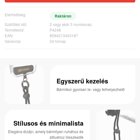
Elérhetőség:
Raktáron
Szállítási idő:
2 vagy akár 3 munkanap.
Termékkód:
P4248
EAN:
8594213453187
Garancia:
24 hónap
Egyszerű kezelés
Bármikor gyorsan le- vagy felhelyezhető
Stílusos és minimalista
Elegáns dizájn, amely bármilyen ruhához és
stílushoz illeszkedik