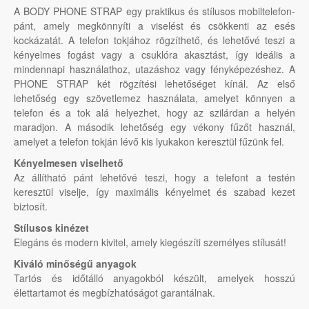
A BODY PHONE STRAP egy praktikus és stílusos mobiltelefon-
pánt, amely megkönnyíti a viselést és csökkenti az esés
kockázatát. A telefon tokjához rögzíthető, és lehetővé teszi a
kényelmes fogást vagy a csuklóra akasztást, így ideális a
mindennapi használathoz, utazáshoz vagy fényképezéshez. A
PHONE STRAP két rögzítési lehetőséget kínál. Az első
lehetőség egy szövetlemez használata, amelyet könnyen a
telefon és a tok alá helyezhet, hogy az szilárdan a helyén
maradjon. A második lehetőség egy vékony fűzőt használ,
amelyet a telefon tokján lévő kis lyukakon keresztül fűzünk fel.
Kényelmesen viselhető
Az állítható pánt lehetővé teszi, hogy a telefont a testén
keresztül viselje, így maximális kényelmet és szabad kezet
biztosít.
Stílusos kinézet
Elegáns és modern kivitel, amely kiegészíti személyes stílusát!
Kiváló minőségű anyagok
Tartós és időtálló anyagokból készült, amelyek hosszú
élettartamot és megbízhatóságot garantálnak.