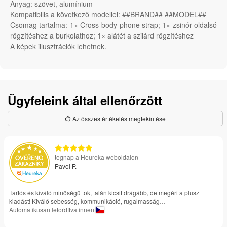
Anyag: szövet, alumínium
Kompatibilis a következő modellel: ##BRAND## ##MODEL##
Csomag tartalma: 1× Cross-body phone strap; 1× zsinór oldalsó
rögzítéshez a burkolathoz; 1× alátét a szilárd rögzítéshez
A képek illusztrációk lehetnek.
Ügyfeleink által ellenőrzött
Az összes értékelés megtekintése
tegnap a Heureka weboldalon
Pavol P.
Tartós és kiváló minőségű tok, talán kicsit drágább, de megéri a plusz
kiadást! Kiváló sebesség, kommunikáció, rugalmasság…
Automatikusan lefordítva innen