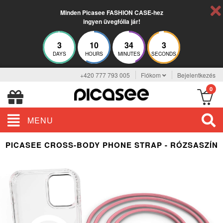
Minden Picasee FASHION CASE-hez
ingyen üvegfólia jár!
3
10
34
3
DAYS
HOURS
MINUTES
SECONDS
+420 777 793 005
Fiókom
Bejelentkezés
0
MENU
PICASEE CROSS-BODY PHONE STRAP - RÓZSASZÍN