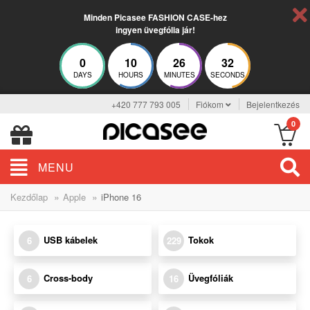
Minden Picasee FASHION CASE-hez
ingyen üvegfólia jár!
0
10
26
32
DAYS
HOURS
MINUTES
SECONDS
+420 777 793 005
Fiókom
Bejelentkezés
0
MENU
»
»
Kezdőlap
Apple
iPhone 16
USB kábelek
Tokok
6
229
Cross-body
Üvegfóliák
6
16