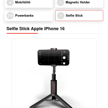
Mobiltöltő
Magnetic Holder
2
2
Powerbanks
Selfie Stick
216
1
Selfie Stick Apple iPhone 16
-15%