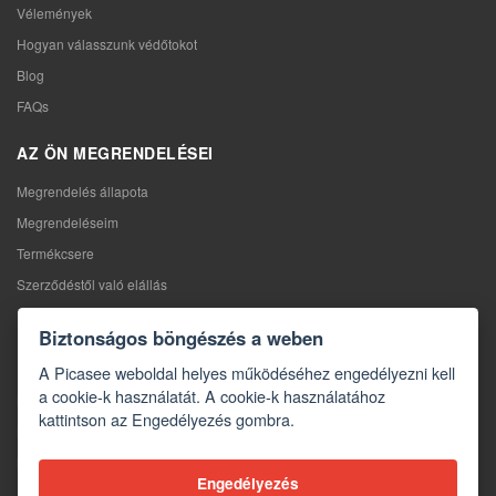
Vélemények
Hogyan válasszunk védőtokot
Blog
FAQs
AZ ÖN MEGRENDELÉSEI
Megrendelés állapota
Megrendeléseim
Termékcsere
Szerződéstől való elállás
Reklamáció
Biztonságos böngészés a weben
KAPCSOLAT
A Picasee weboldal helyes működéséhez engedélyezni kell
a cookie-k használatát. A cookie-k használatához
Kapcsolat
kattintson az Engedélyezés gombra.
Kapcsolatfelvételi űrlap
Nagykereskedelem
Engedélyezés
A média rólunk