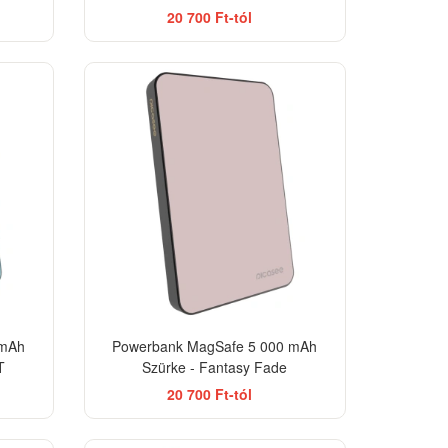
20 700 Ft-tól
 mAh
Powerbank MagSafe 5 000 mAh
T
Szürke - Fantasy Fade
20 700 Ft-tól