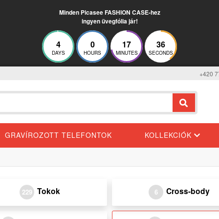
Minden Picasee FASHION CASE-hez
ingyen üvegfólia jár!
4
0
17
35
DAYS
HOURS
MINUTES
SECONDS
+420 7
GRAVÍROZOTT TELEFONTOK
KOLLEKCIÓK
Tokok
Cross-body
229
6