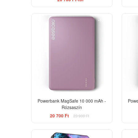
-13%
Powerbank MagSafe 10 000 mAh -
Powe
Rózsaszín
20 700 Ft
23 900 Ft
BESTSELLER