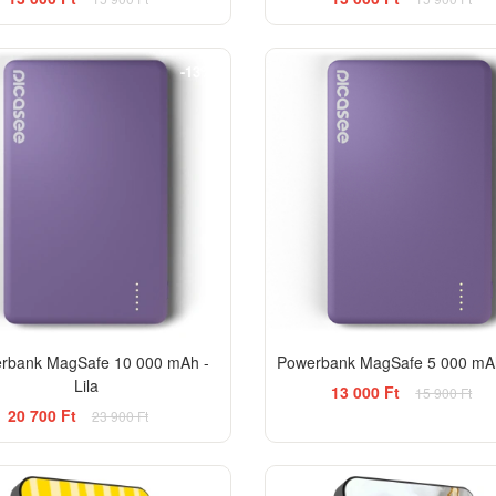
-13%
rbank MagSafe 10 000 mAh -
Powerbank MagSafe 5 000 mAh 
Lila
13 000 Ft
15 900 Ft
20 700 Ft
23 900 Ft
BESTSELLER
EL