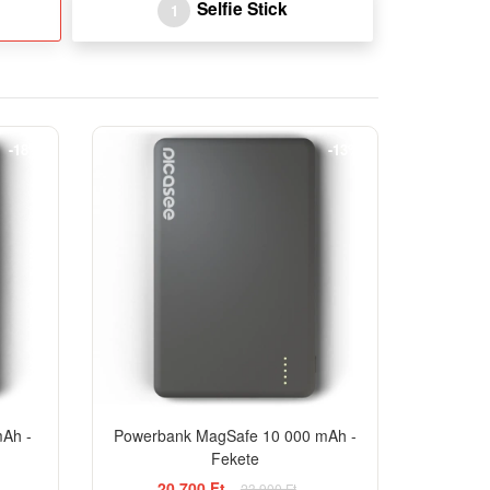
Selfie Stick
1
-18%
-13%
Ah -
Powerbank MagSafe 10 000 mAh -
Fekete
20 700 Ft
23 900 Ft