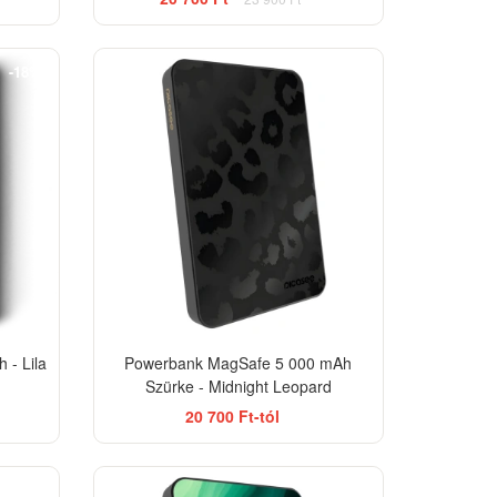
ELEGANCE
-18%
- Lila
Powerbank MagSafe 5 000 mAh
Szürke - Midnight Leopard
20 700 Ft-tól
EGANCE