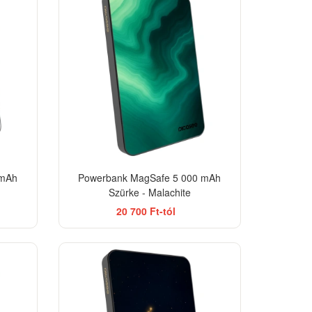
 mAh
Powerbank MagSafe 5 000 mAh
Szürke - Malachite
20 700 Ft-tól
TSELLER