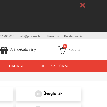
77 793 005
info@picasee.hu
Fiókom
Bejelentkezés
0
Ajándékutalvány
Kosaram
TOKOK
KIEGÉSZÍTŐK
Üvegfóliák
16