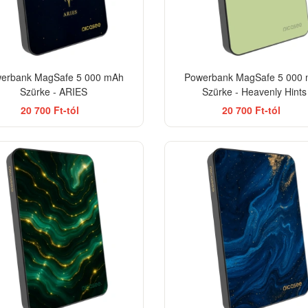
erbank MagSafe 5 000 mAh
Powerbank MagSafe 5 000
Szürke - ARIES
Szürke - Heavenly Hints
20 700 Ft-tól
20 700 Ft-tól