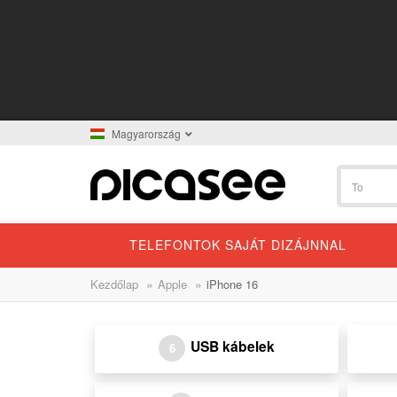
Magyarország
TELEFONTOK SAJÁT DIZÁJNNAL
»
»
Kezdőlap
Apple
iPhone 16
USB kábelek
6