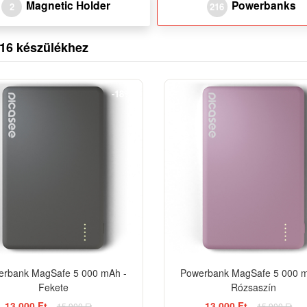
Magnetic Holder
Powerbanks
2
216
16 készülékhez
-18%
erbank MagSafe 5 000 mAh -
Powerbank MagSafe 5 000 m
Fekete
Rózsaszín
13 000 Ft
13 000 Ft
15 900 Ft
15 900 Ft