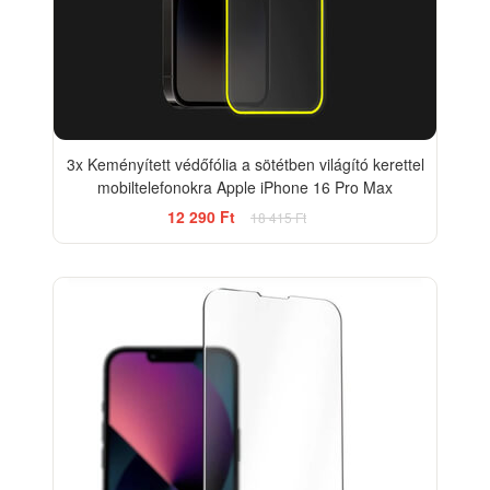
3x Keményített védőfólia a sötétben világító kerettel
mobiltelefonokra Apple iPhone 16 Pro Max
12 290 Ft
18 415 Ft
-33%