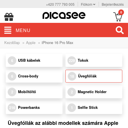
+420 777 793 005
Fiókom
Bejelentkezés
0
MENU
»
»
Kezdőlap
Apple
iPhone 16 Pro Max
USB kábelek
Tokok
6
229
Cross-body
Üvegfóliák
6
18
Mobiltöltő
Magnetic Holder
2
2
Powerbanks
Selfie Stick
216
1
Üvegfóliák az alábbi modellek számára Apple