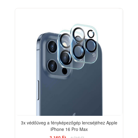
-33%
3x védőüveg a fényképezőgép lencséjéhez Apple
iPhone 16 Pro Max
3 160 Ft
4 715 Ft