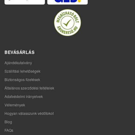
BEVÁSÁRLÁS
Ajándékutalvány
Szállítási lehetőségek
Biztonságos fizetések
Általános szerződési feltételek
Adatvédelmi irányelvek
Vélemények
Hogyan válasszunk védőtokot
Blog
FAQs