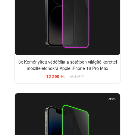
3x Keményített védőfólia a sötétben világító kerettel
mobiltelefonokra Apple iPhone 16 Pro Max
12 290 Ft
18 415 Ft
-33%