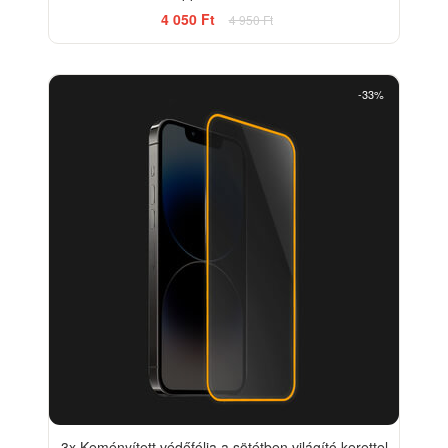
4 050 Ft
4 950 Ft
-33%
3x Keményített védőfólia a sötétben világító kerettel