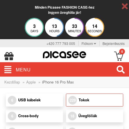
Minden Picasee FASHION CASE-hez
ingyen üvegfólia jár!
3
13
33
13
DAYS
HOURS
MINUTES
SECONDS
+420 777 793 005
Fiókom
Bejelentkezés
0
MENU
»
»
Kezdőlap
Apple
iPhone 16 Pro Max
USB kábelek
Tokok
6
229
Cross-body
Üvegfóliák
6
18