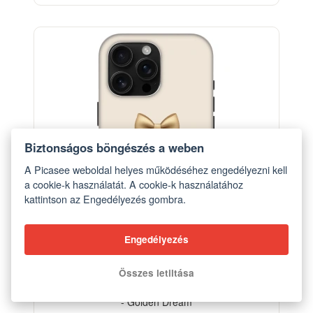
BESTSELLER
-33%
Biztonságos böngészés a weben
A Picasee weboldal helyes működéséhez engedélyezni kell
a cookie-k használatát. A cookie-k használatához
kattintson az Engedélyezés gombra.
Engedélyezés
Összes letiltása
Szilikon tok erre a típusra Apple iPhone 16 Pro Max
- Golden Dream