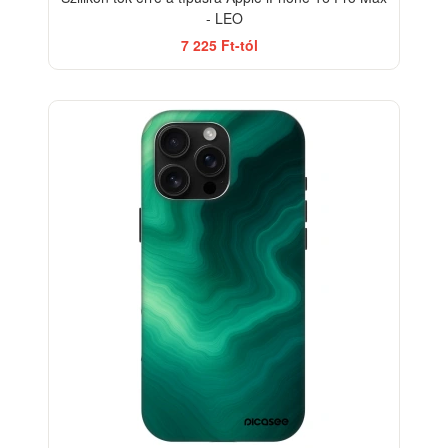
- LEO
7 225 Ft-tól
-33%