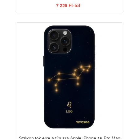
7 225 Ft-tól
-33%
Szilikon tok erre a típusra Apple iPhone 16 Pro Max