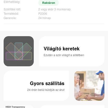
Elérhetőség:
Raktáron
Szállítási idő:
2 vagy akár 3 munkanap.
Termékkód:
P2306
Garancia:
24 hónap
Világító keretek
Ezután a szín világít a sötétben
Gyors szállítás
24 órán belül küldjük az árut