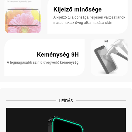
Kijelző minősége
A kijelző tulajdonságai teljesen változatlanok
maradnak az üveg alkalmazása után
Keménység 9H
A legmagasabb szintű üvegvédő keménység
LEÍRÁS