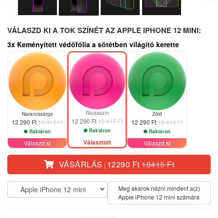
VÁLASZD KI A TOK SZÍNÉT AZ APPLE IPHONE 12 MINI:
3x Keményített védőfólia a sötétben világító kerette
-33%
-33%
-33%
Rózsaszín
Narancssárga
Zöld
12 290 Ft
18 415 Ft
12 290 Ft
18 415 Ft
12 290 Ft
18 415 Ft
Raktáron
Raktáron
Raktáron
Választott
Válaszd ki
Válaszd ki
VÁSÁRLÁS
12290 Ft
18415 Ft
|
Meg akarok nézni mindent a(z)
Apple iPhone 12 mini
Apple iPhone 12 mini számára