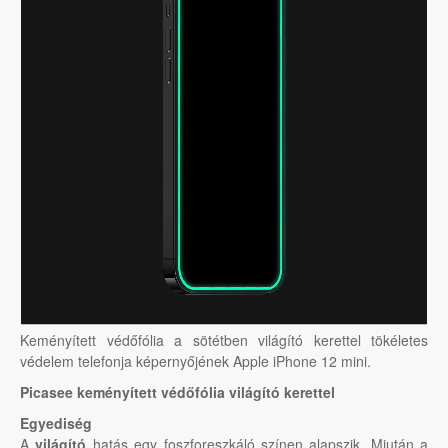
Keményített védőfólia a sötétben világító kerettel tökéletes
védelem telefonja képernyőjének Apple iPhone 12 mini.
Picasee keményített védőfólia világító kerettel
Egyediség
A
világító
hatás egy foszforeszkáló színen alapszik. Miután a