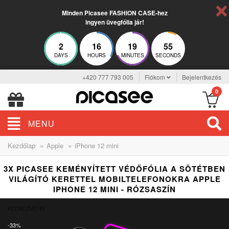
Minden Picasee FASHION CASE-hez
ingyen üvegfólia jár!
2
16
19
54
DAYS
HOURS
MINUTES
SECONDS
+420 777 793 005
Fiókom
Bejelentkezés
0
MENU
»
»
Kezdőlap
Apple
iPhone 12 mini
3X PICASEE KEMÉNYÍTETT VÉDŐFÓLIA A SÖTÉTBEN
VILÁGÍTÓ KERETTEL MOBILTELEFONOKRA APPLE
IPHONE 12 MINI - RÓZSASZÍN
KEDVEZMÉNY
-33%