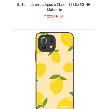
Szilikon tok erre a típusra Xiaomi 11 Lite 5G NE -
Malachite
7 225 Ft-tól
BESTSELLER