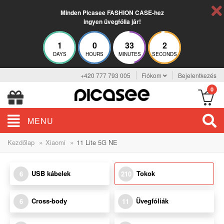
Minden Picasee FASHION CASE-hez
ingyen üvegfólia jár!
1
0
33
1
DAYS
HOURS
MINUTES
SECONDS
+420 777 793 005
Fiókom
Bejelentkezés
0
MENU
»
»
Kezdőlap
Xiaomi
11 Lite 5G NE
USB kábelek
Tokok
6
210
Cross-body
Üvegfóliák
6
11