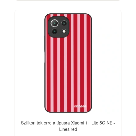
ELEGANCE
Szilikon tok erre a típusra Xiaomi 11 Lite 5G NE -
Lines red