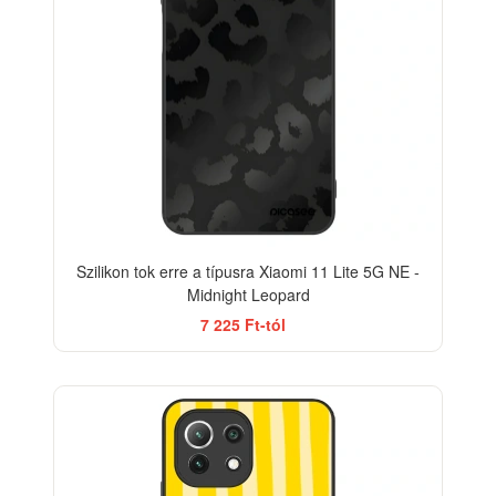
Szilikon tok erre a típusra Xiaomi 11 Lite 5G NE -
Midnight Leopard
7 225 Ft-tól
BESTSELLER