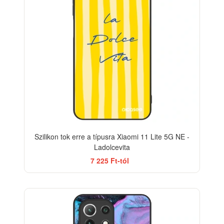
Szilikon tok erre a típusra Xiaomi 11 Lite 5G NE -
Ladolcevita
7 225 Ft-tól
BESTSELLER