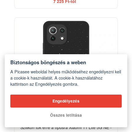
7 225 Ft-tól
Biztonságos böngészés a weben
A Picasee weboldal helyes működéséhez engedélyezni kell
a cookie-k használatát. A cookie-k használatához
kattintson az Engedélyezés gombra.
Engedélyezés
Összes letiltása
Szilikon tok erre a típusra Xiaomi 11 Lite 5G NE -