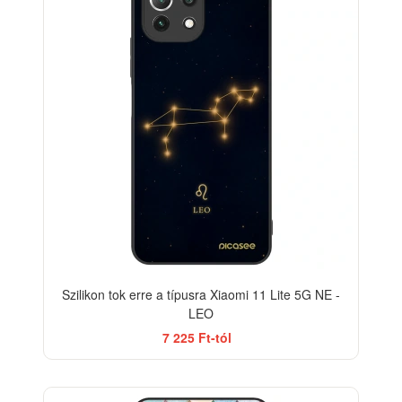
Szilikon tok erre a típusra Xiaomi 11 Lite 5G NE -
LEO
7 225 Ft-tól