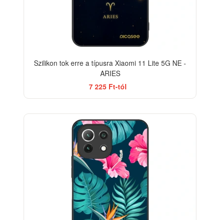
Szilikon tok erre a típusra Xiaomi 11 Lite 5G NE -
ARIES
7 225 Ft-tól