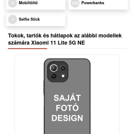
Mobiltöltő
Powerbanks
2
216
Selfie Stick
1
Tokok, tartók és hátlapok az alábbi modellek
számára Xiaomi 11 Lite 5G NE