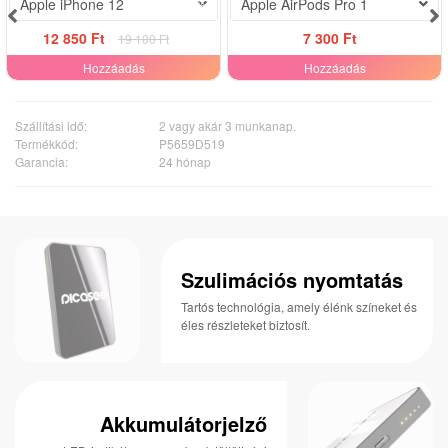
-33%
Apple iPhone 12
Apple AirPods Pro 1
12 850 Ft
7 300 Ft
19 100 Ft
Hozzáadás
Hozzáadás
Szállítási idő:
2 vagy akár 3 munkanap.
Termékkód:
P5659D519
Garancia:
24 hónap
Szulimációs nyomtatás
Tartós technológia, amely élénk színeket és
éles részleteket biztosít.
Akkumulátorjelző