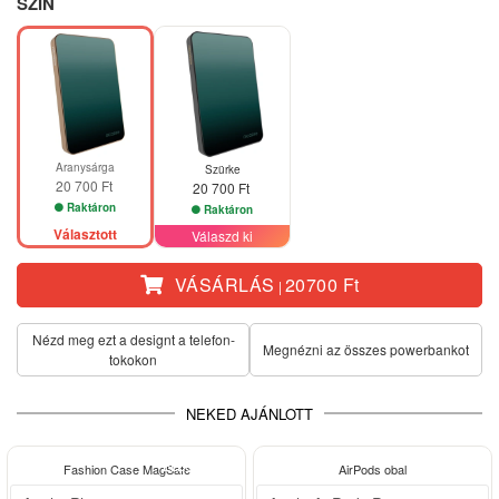
SZÍN
Aranysárga
Szürke
20 700 Ft
20 700 Ft
Raktáron
Raktáron
Választott
Válaszd ki
VÁSÁRLÁS
20700 Ft
|
Nézd meg ezt a designt a telefon­
Megnézni az összes powerbankot
tokokon
NEKED AJÁNLOTT
ELEGANCE
ELEGANCE
Fashion Case MagSafe
AirPods obal