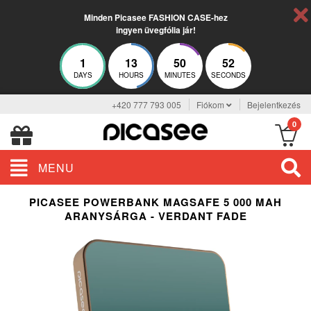
Minden Picasee FASHION CASE-hez
ingyen üvegfólia jár!
1
13
50
51
DAYS
HOURS
MINUTES
SECONDS
+420 777 793 005
Fiókom
Bejelentkezés
0
MENU
PICASEE POWERBANK MAGSAFE 5 000 MAH
ARANYSÁRGA - VERDANT FADE
ELEGANCE