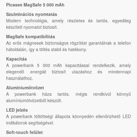
Picasee MagSafe 5 000 mAh
Szulminációs nyomtatás
Modern technológia, amely részletes és tartós, egyedileg
készített nyomatot biztosít.
MagSafe kompatibilitás
Az erős mágnesek biztonságos rögzítést garantálnak a telefon
hátoldalán, így a töltés stabil és hatékony.
Kapacitás
A powerbank 5 000 mAh kapacitással rendelkezik, amely
elegendő energiát biztosít utazáshoz és mindennapi
használathoz.
Alumíniumötvözet
A powerbank háza tartós, mégis rendkívül könnyű
alumíniumötvözetből készült.
LED jelzés
A powerbank töltöttségi állapota könnyedén ellenőrizhető LED
indikátorok segítségével.
Soft-touch felület