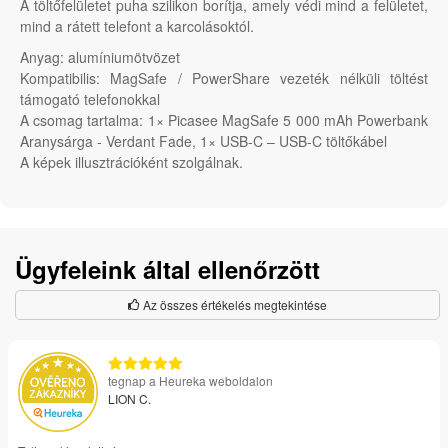
A töltőfelületet puha szilikon borítja, amely védi mind a felületet,
mind a rátett telefont a karcolásoktól.
Anyag: alumíniumötvözet
Kompatibilis: MagSafe / PowerShare vezeték nélküli töltést
támogató telefonokkal
A csomag tartalma: 1× Picasee MagSafe 5 000 mAh Powerbank
Aranysárga - Verdant Fade, 1× USB-C – USB-C töltőkábel
A képek illusztrációként szolgálnak.
Ügyfeleink által ellenőrzött
Az összes értékelés megtekintése
tegnap a Heureka weboldalon
LION C.