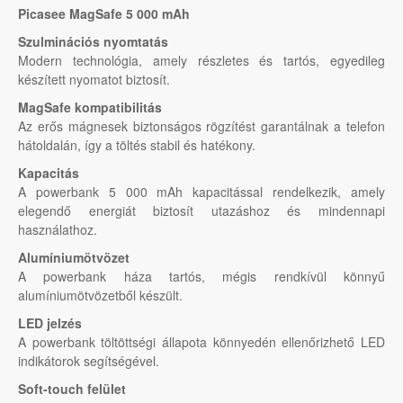
Picasee MagSafe 5 000 mAh
Szulminációs nyomtatás
Modern technológia, amely részletes és tartós, egyedileg
készített nyomatot biztosít.
MagSafe kompatibilitás
Az erős mágnesek biztonságos rögzítést garantálnak a telefon
hátoldalán, így a töltés stabil és hatékony.
Kapacitás
A powerbank 5 000 mAh kapacitással rendelkezik, amely
elegendő energiát biztosít utazáshoz és mindennapi
használathoz.
Alumíniumötvözet
A powerbank háza tartós, mégis rendkívül könnyű
alumíniumötvözetből készült.
LED jelzés
A powerbank töltöttségi állapota könnyedén ellenőrizhető LED
indikátorok segítségével.
Soft-touch felület