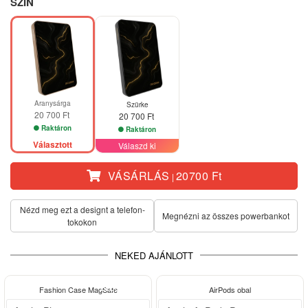
SZÍN
Aranysárga
Szürke
20 700 Ft
20 700 Ft
Raktáron
Raktáron
Választott
Válaszd ki
VÁSÁRLÁS
20700 Ft
|
Nézd meg ezt a designt a telefon­
Megnézni az összes powerbankot
tokokon
NEKED AJÁNLOTT
ELEGANCE
ELEGANCE
Fashion Case MagSafe
AirPods obal