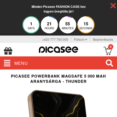
Minden Picasee FASHION CASE-hez
ingyen üvegfólia jár!
1
21
55
15
DAYS
HOURS
MINUTES
SECONDS
+420 777 793 005
Fiókom
Bejelentkezés
0
MENU
PICASEE POWERBANK MAGSAFE 5 000 MAH
ARANYSÁRGA - THUNDER
ELEGANCE