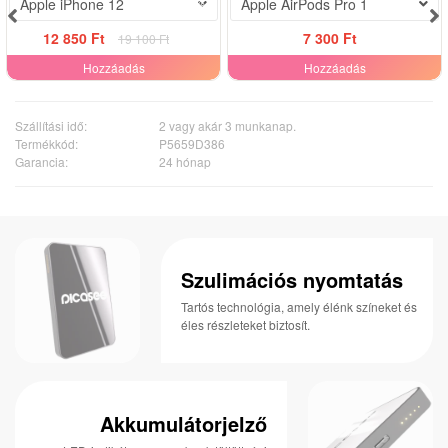
-33%
Apple iPhone 12
Apple AirPods Pro 1
12 850 Ft
7 300 Ft
19 100 Ft
Hozzáadás
Hozzáadás
Szállítási idő:
2 vagy akár 3 munkanap.
Termékkód:
P5659D386
Garancia:
24 hónap
Szulimációs nyomtatás
Tartós technológia, amely élénk színeket és
éles részleteket biztosít.
Akkumulátorjelző