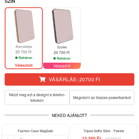
SZÍN
Aranysárga
Szürke
20 700 Ft
20 700 Ft
Raktáron
Raktáron
Választott
Válaszd ki
VÁSÁRLÁS
20700 Ft
|
Nézd meg ezt a designt a telefon­
Megnézni az összes powerbankot
tokokon
NEKED AJÁNLOTT
-33%
-15%
Fashion Case MagSafe
Tripod Selfie Stick - Fekete
13 260 Ft
15 660 Ft