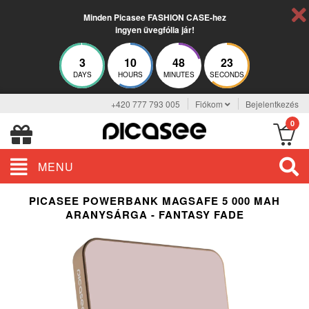
Minden Picasee FASHION CASE-hez
ingyen üvegfólia jár!
3
10
48
22
DAYS
HOURS
MINUTES
SECONDS
+420 777 793 005
Fiókom
Bejelentkezés
0
MENU
PICASEE POWERBANK MAGSAFE 5 000 MAH
ARANYSÁRGA - FANTASY FADE