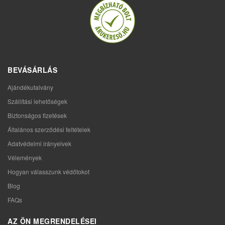
BEVÁSÁRLÁS
Ajándékutalvány
Szállítási lehetőségek
Biztonságos fizetések
Általános szerződési feltételek
Adatvédelmi irányelvek
Vélemények
Hogyan válasszunk védőtokot
Blog
FAQs
AZ ÖN MEGRENDELÉSEI