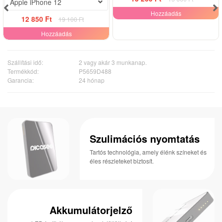
Apple iPhone 12
Hozzáadás
12 850 Ft
19 100 Ft
Hozzáadás
Szállítási idő:
2 vagy akár 3 munkanap.
Termékkód:
P5659D488
Garancia:
24 hónap
Szulimációs nyomtatás
Tartós technológia, amely élénk színeket és
éles részleteket biztosít.
Akkumulátorjelző