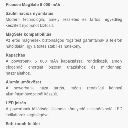
Picasee MagSafe 5 000 mAh
Szulminációs nyomtatás
Modern technológia, amely részletes és tartós, egyedileg
készített nyomatot biztosít.
MagSafe kompatibilitás
Az erős mágnesek biztonságos rögzítést garantálnak a telefon
hátoldalán, így a töltés stabil és hatékony.
Kapacitás
A powerbank 5 000 mAh kapacitással rendelkezik, amely
elegendő energiát biztosít utazáshoz és mindennapi
használathoz.
Alumíniumötvözet
A powerbank háza tartós, mégis rendkívül könnyű
alumíniumötvözetből készült.
LED jelzés
A powerbank töltöttségi állapota könnyedén ellenőrizhető LED
indikátorok segítségével.
Soft-touch felület