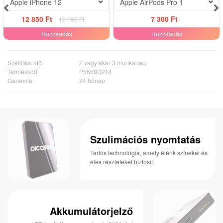
Apple iPhone 12
Apple AirPods Pro 1
12 850 Ft
7 300 Ft
19 100 Ft
Hozzáadás
Hozzáadás
Szállítási idő:
2 vagy akár 3 munkanap.
Termékkód:
P5659D214
Garancia:
24 hónap
Szulimációs nyomtatás
Tartós technológia, amely élénk színeket és
éles részleteket biztosít.
Akkumulátorjelző