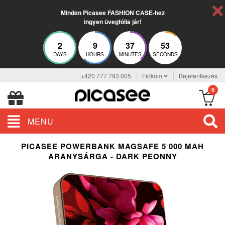
Minden Picasee FASHION CASE-hez
ingyen üvegfólia jár!
2
9
37
52
DAYS
HOURS
MINUTES
SECONDS
+420 777 793 005
Fiókom
Bejelentkezés
0
MENU
PICASEE POWERBANK MAGSAFE 5 000 MAH
ARANYSÁRGA - DARK PEONNY