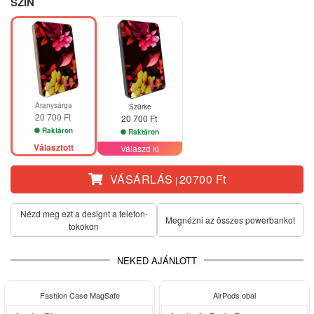
SZÍN
Aranysárga
Szürke
20 700 Ft
20 700 Ft
Raktáron
Raktáron
Választott
Válaszd ki
VÁSÁRLÁS
20700 Ft
|
Nézd meg ezt a designt a telefon­
Megnézni az összes powerbankot
tokokon
NEKED AJÁNLOTT
-33%
Fashion Case MagSafe
AirPods obal