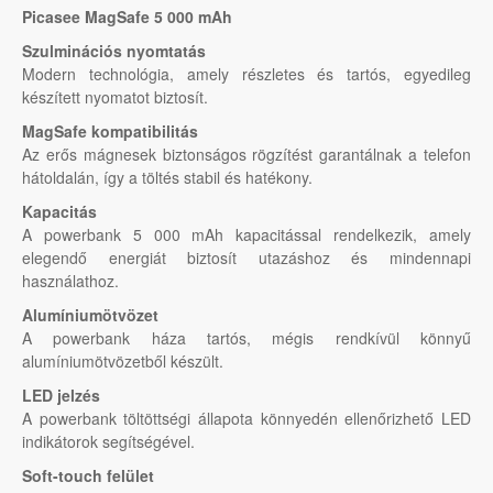
Picasee MagSafe 5 000 mAh
Szulminációs nyomtatás
Modern technológia, amely részletes és tartós, egyedileg
készített nyomatot biztosít.
MagSafe kompatibilitás
Az erős mágnesek biztonságos rögzítést garantálnak a telefon
hátoldalán, így a töltés stabil és hatékony.
Kapacitás
A powerbank 5 000 mAh kapacitással rendelkezik, amely
elegendő energiát biztosít utazáshoz és mindennapi
használathoz.
Alumíniumötvözet
A powerbank háza tartós, mégis rendkívül könnyű
alumíniumötvözetből készült.
LED jelzés
A powerbank töltöttségi állapota könnyedén ellenőrizhető LED
indikátorok segítségével.
Soft-touch felület