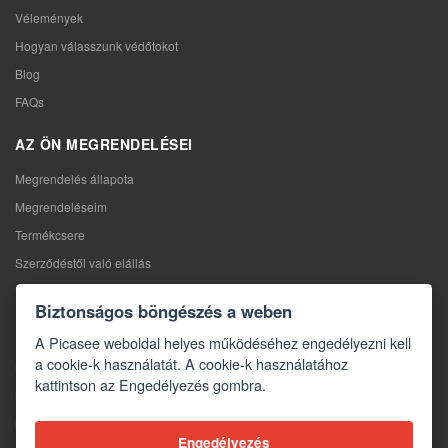
Vélemények
Hogyan válasszunk védőtokot
Blog
FAQs
AZ ÖN MEGRENDELÉSEI
Megrendelés állapota
Megrendeléseim
Termékcsere
Szerződéstől való elállás
Reklamáció
Biztonságos böngészés a weben
KAPCSOLAT
A Picasee weboldal helyes működéséhez engedélyezni kell
a cookie-k használatát. A cookie-k használatához
Kapcsolat
kattintson az Engedélyezés gombra.
Kapcsolatfelvételi űrlap
Nagykereskedelem
Engedélyezés