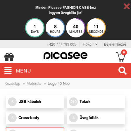
Minden Picasee FASHION CASE-hez
ingyen üvegfólia jár!
1
8
40
11
DAYS
HOURS
MINUTES
SECONDS
+420 777 793 005
Fiókom
Bejelentkezés
0
MENU
»
»
Kezdőlap
Motorola
Edge 40 Neo
USB kábelek
Tokok
6
210
Cross-body
Üvegfóliák
6
4