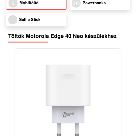
Mobiltöltő
Powerbanks
2
216
Selfie Stick
1
Töltők Motorola Edge 40 Neo készülékhez
-38%