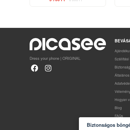
BEVÁS
Ajándéku
Dress your phone | ORIGINAL
Szállítás
Biztonság
Általános 
Adatvédel
Vélemén
Hogyan v
Blog
FAQs
Biztonságos böng