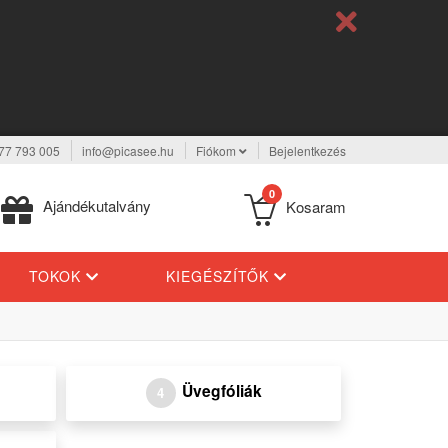
77 793 005
info@picasee.hu
Fiókom
Bejelentkezés
0
Ajándékutalvány
Kosaram
TOKOK
KIEGÉSZÍTŐK
Üvegfóliák
4