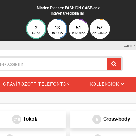
Minden Picasee FASHION CASE-hez
ingyen üvegfólia jár!
2
13
51
57
DAYS
HOURS
MINUTES
SECONDS
+420 7
GRAVÍROZOTT TELEFONTOK
KOLLEKCIÓK
Tokok
Cross-body
210
6