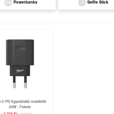
Powerbanks
Selfie Stick
216
1
-38%
-C PD Egyedülálló mobiltöltő
20W - Fekete
3 700 Ft
6 000 Ft