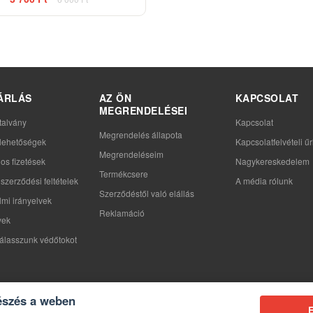
ÁRLÁS
AZ ÖN
KAPCSOLAT
MEGRENDELÉSEI
talvány
Kapcsolat
Megrendelés állapota
i lehetőségek
Kapcsolatfelvételi űr
Megrendeléseim
os fizetések
Nagykereskedelem
Termékcsere
szerződési feltételek
A média rólunk
Szerződéstől való elállás
mi irányelvek
Reklamáció
yek
álasszunk védőtokot
észés a weben