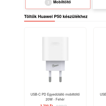
Mobiltöltő
2
Töltők Huawei P50 készülékhez
-38%
USB-C PD Egyedülálló mobiltöltő
USB
20W - Fehér
3 700 Ft
6 000 Ft