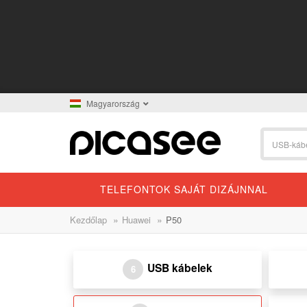
Magyarország
TELEFONTOK SAJÁT DIZÁJNNAL
»
»
Kezdőlap
Huawei
P50
USB kábelek
6