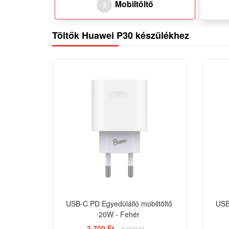
Mobiltöltő
2
Töltők Huawei P30 készülékhez
-38%
USB-C PD Egyedülálló mobiltöltő
USB
20W - Fehér
3 700 Ft
6 000 Ft