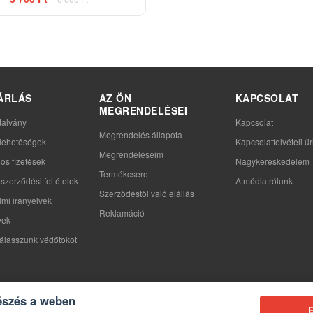
ÁRLÁS
AZ ÖN
KAPCSOLAT
MEGRENDELÉSEI
talvány
Kapcsolat
Megrendelés állapota
i lehetőségek
Kapcsolatfelvételi űr
Megrendeléseim
os fizetések
Nagykereskedelem
Termékcsere
szerződési feltételek
A média rólunk
Szerződéstől való elállás
mi irányelvek
Reklamáció
yek
álasszunk védőtokot
észés a weben