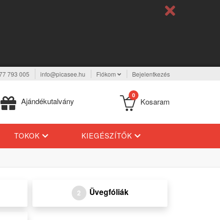
77 793 005
info@picasee.hu
Fiókom
Bejelentkezés
0
Ajándékutalvány
Kosaram
TOKOK
KIEGÉSZÍTŐK
Üvegfóliák
2