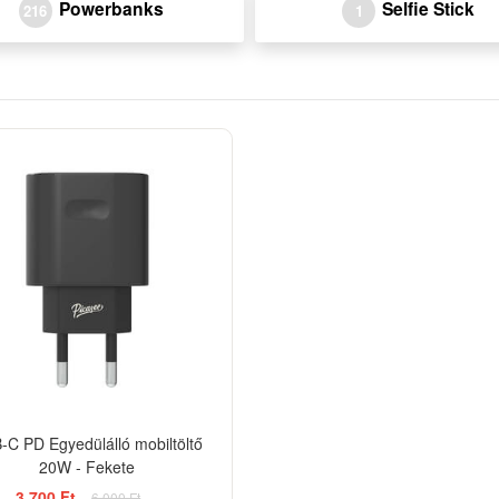
Powerbanks
Selfie Stick
216
1
-38%
-C PD Egyedülálló mobiltöltő
20W - Fekete
3 700 Ft
6 000 Ft