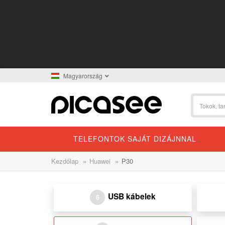
Magyarország
TELEFONTOK SAJÁT DIZÁJNNAL
»
»
Kezdőlap
Huawei
P30
USB kábelek
6