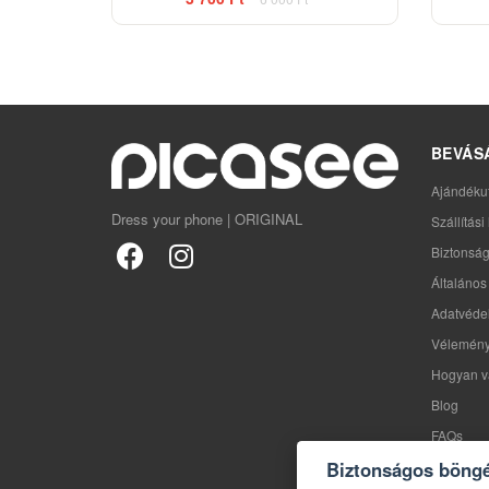
BEVÁS
Ajándéku
Dress your phone | ORIGINAL
Szállítás
Biztonság
Általános 
Adatvédel
Vélemén
Hogyan v
Blog
FAQs
Biztonságos böng