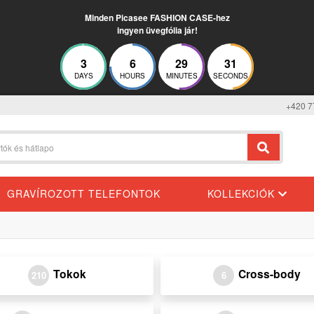
Minden Picasee FASHION CASE-hez
ingyen üvegfólia jár!
3
6
29
30
DAYS
HOURS
MINUTES
SECONDS
+420 7
GRAVÍROZOTT TELEFONTOK
KOLLEKCIÓK
Tokok
Cross-body
210
6