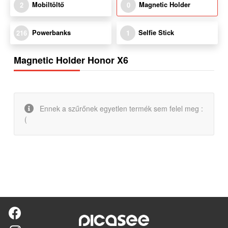
Mobiltöltő
Magnetic Holder
2
0
Powerbanks
Selfie Stick
216
1
Magnetic Holder Honor X6
Ennek a szűrőnek egyetlen termék sem felel meg :
(