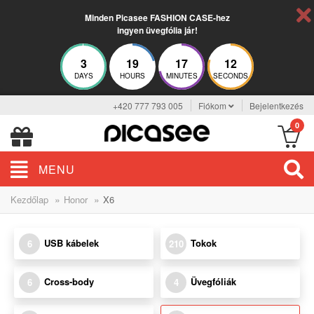
Minden Picasee FASHION CASE-hez
ingyen üvegfólia jár!
3
19
17
12
DAYS
HOURS
MINUTES
SECONDS
+420 777 793 005
Fiókom
Bejelentkezés
0
MENU
»
»
Kezdőlap
Honor
X6
USB kábelek
Tokok
6
210
Cross-body
Üvegfóliák
6
4