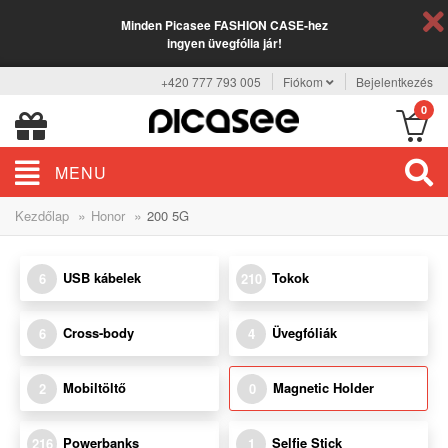
Minden Picasee FASHION CASE-hez
ingyen üvegfólia jár!
+420 777 793 005
Fiókom
Bejelentkezés
0
MENU
»
»
Kezdőlap
Honor
200 5G
USB kábelek
Tokok
6
210
Cross-body
Üvegfóliák
6
4
Mobiltöltő
Magnetic Holder
2
0
Powerbanks
Selfie Stick
216
1