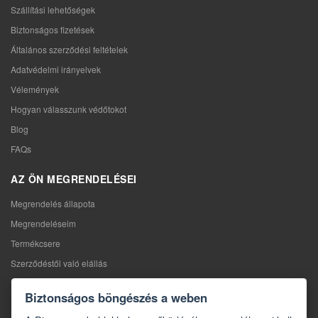
Szállítási lehetőségek
Biztonságos fizetések
Általános szerződési feltételek
Adatvédelmi irányelvek
Vélemények
Hogyan válasszunk védőtokot
Blog
FAQs
AZ ÖN MEGRENDELÉSEI
Megrendelés állapota
Megrendeléseim
Termékcsere
Szerződéstől való elállás
Reklamáció
Biztonságos böngészés a weben
KAPCSOLAT