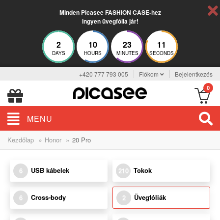
Minden Picasee FASHION CASE-hez
ingyen üvegfólia jár!
2
10
23
11
DAYS
HOURS
MINUTES
SECONDS
+420 777 793 005
Fiókom
Bejelentkezés
0
MENU
»
»
Kezdőlap
Honor
20 Pro
USB kábelek
Tokok
6
210
Cross-body
Üvegfóliák
6
2