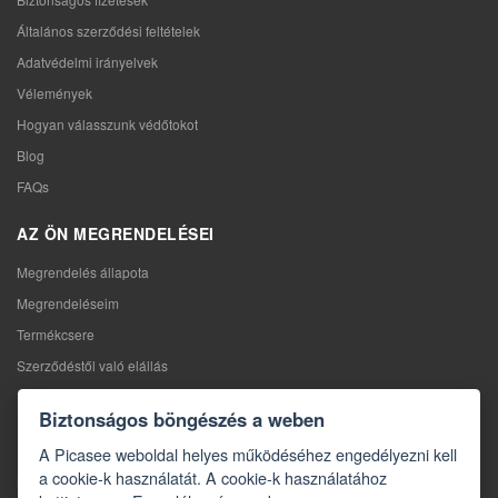
Általános szerződési feltételek
Adatvédelmi irányelvek
Vélemények
Hogyan válasszunk védőtokot
Blog
FAQs
AZ ÖN MEGRENDELÉSEI
Megrendelés állapota
Megrendeléseim
Termékcsere
Szerződéstől való elállás
Reklamáció
Biztonságos böngészés a weben
KAPCSOLAT
A Picasee weboldal helyes működéséhez engedélyezni kell
a cookie-k használatát. A cookie-k használatához
Kapcsolat