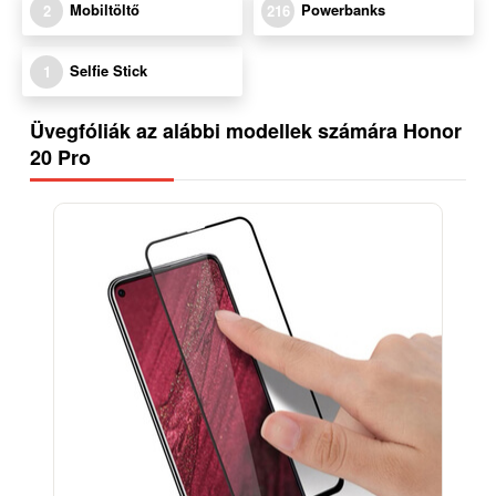
Mobiltöltő
Powerbanks
2
216
Selfie Stick
1
Üvegfóliák az alábbi modellek számára Honor
20 Pro
-12%