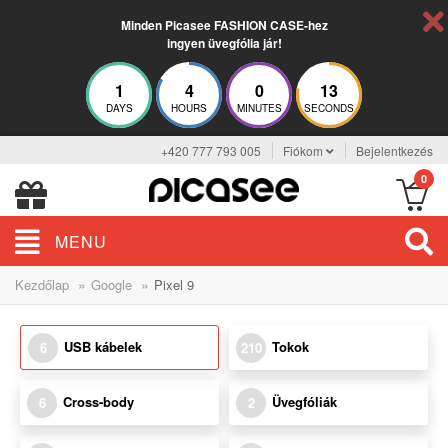
Minden Picasee FASHION CASE-hez
ingyen üvegfólia jár!
1
4
0
13
DAYS
HOURS
MINUTES
SECONDS
+420 777 793 005
Fiókom
Bejelentkezés
0
MENU
»
»
Kezdőlap
Google
Pixel 9
USB kábelek
Tokok
6
210
Cross-body
Üvegfóliák
6
2