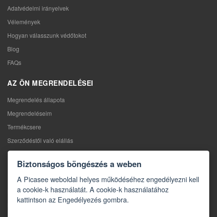
Adatvédelmi irányelvek
Vélemények
Hogyan válasszunk védőtokot
Blog
FAQs
AZ ÖN MEGRENDELÉSEI
Megrendelés állapota
Megrendeléseim
Termékcsere
Szerződéstől való elállás
Reklamáció
Biztonságos böngészés a weben
KAPCSOLAT
A Picasee weboldal helyes működéséhez engedélyezni kell
a cookie-k használatát. A cookie-k használatához
Kapcsolat
kattintson az Engedélyezés gombra.
Kapcsolatfelvételi űrlap