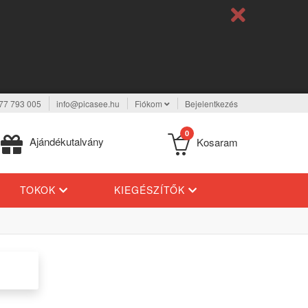
77 793 005
info@picasee.hu
Fiókom
Bejelentkezés
0
Ajándékutalvány
Kosaram
TOKOK
KIEGÉSZÍTŐK