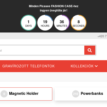
Minden Picasee FASHION CASE-hez
ingyen üvegfólia jár!
1
19
36
8
DAYS
HOURS
MINUTES
SECONDS
+420 7
GRAVÍROZOTT TELEFONTOK
KOLLEKCIÓK
Magnetic Holder
Powerbanks
0
210