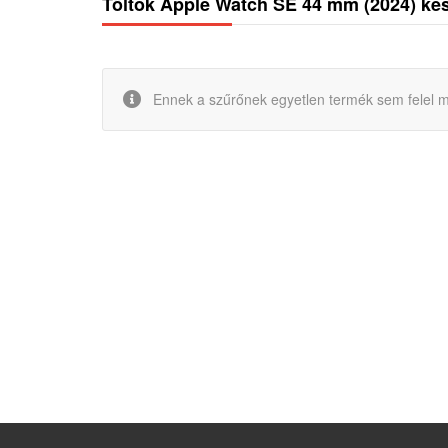
Töltők Apple Watch SE 44 mm (2024) ké
Ennek a szűrőnek egyetlen termék sem felel m