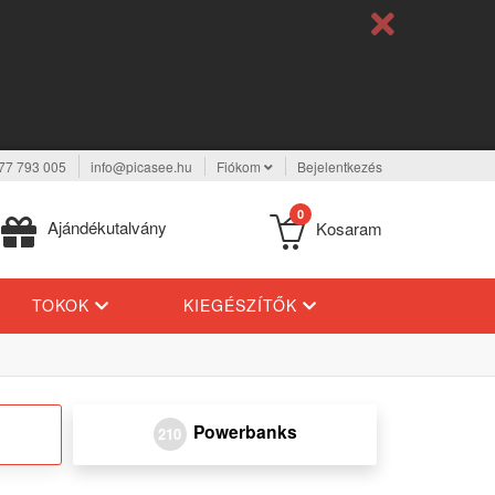
77 793 005
info@picasee.hu
Fiókom
Bejelentkezés
0
Ajándékutalvány
Kosaram
TOKOK
KIEGÉSZÍTŐK
Powerbanks
210