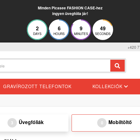
Minden Picasee FASHION CASE-hez
ingyen üvegfólia jár!
2
6
9
49
DAYS
HOURS
MINUTES
SECONDS
+420 7
GRAVÍROZOTT TELEFONTOK
KOLLEKCIÓK
Üvegfóliák
Mobiltöltő
3
0