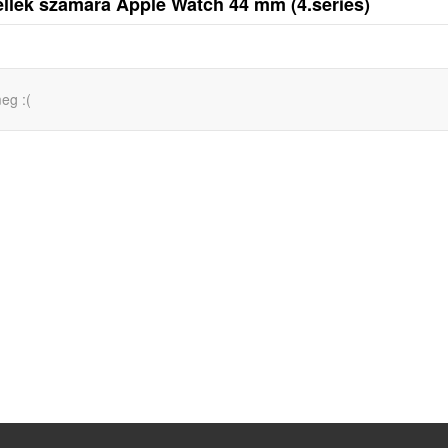
ellek számára Apple Watch 44 mm (4.series)
eg :(