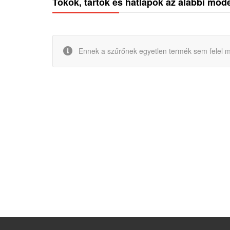
Tokok, tartók és hátlapok az alábbi mod
Ennek a szűrőnek egyetlen termék sem felel m