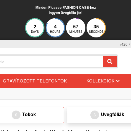
Minden Picasee FASHION CASE-hez
ingyen üvegfólia jár!
2
4
57
35
DAYS
HOURS
MINUTES
SECONDS
+420 7
GRAVÍROZOTT TELEFONTOK
KOLLEKCIÓK
Tokok
Üvegfóliák
0
3