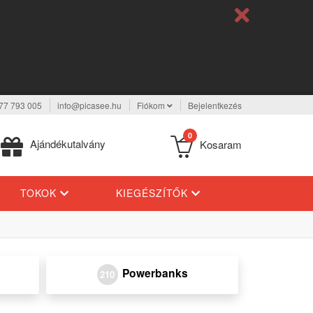
77 793 005
info@picasee.hu
Fiókom
Bejelentkezés
0
Ajándékutalvány
Kosaram
TOKOK
KIEGÉSZÍTŐK
Powerbanks
210