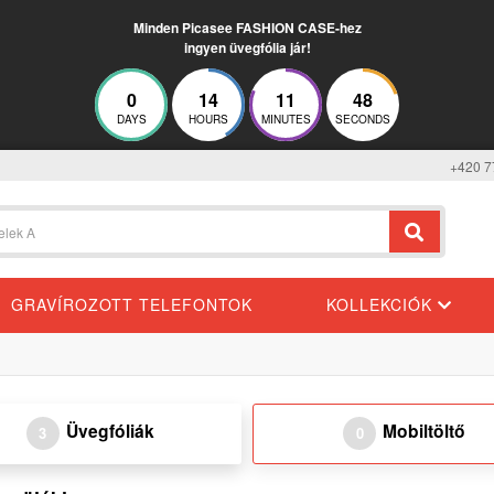
Minden Picasee FASHION CASE-hez
ingyen üvegfólia jár!
0
14
11
48
DAYS
HOURS
MINUTES
SECONDS
+420 7
GRAVÍROZOTT TELEFONTOK
KOLLEKCIÓK
Üvegfóliák
Mobiltöltő
3
0