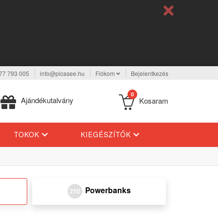
77 793 005
info@picasee.hu
Fiókom
Bejelentkezés
0
Ajándékutalvány
Kosaram
TOKOK
KIEGÉSZÍTŐK
Powerbanks
210