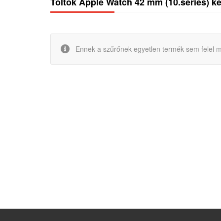
Töltők Apple Watch 42 mm (10.series) k
Ennek a szűrőnek egyetlen termék sem felel m