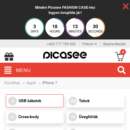
Minden Picasee FASHION CASE-hez
ingyen üvegfólia jár!
3
18
13
29
DAYS
HOURS
MINUTES
SECONDS
+420 777 793 005
Fiókom
Bejelentkezés
0
MENU
»
»
Kezdőlap
Apple
iPhone 7
USB kábelek
Tokok
6
228
Cross-body
Üvegfóliák
6
16