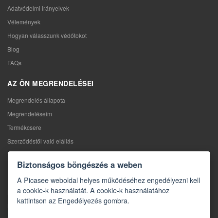
Adatvédelmi irányelvek
Vélemények
Hogyan válasszunk védőtokot
Blog
FAQs
AZ ÖN MEGRENDELÉSEI
Megrendelés állapota
Megrendeléseim
Termékcsere
Szerződéstől való elállás
Reklamáció
Biztonságos böngészés a weben
KAPCSOLAT
A Picasee weboldal helyes működéséhez engedélyezni kell
a cookie-k használatát. A cookie-k használatához
Kapcsolat
kattintson az Engedélyezés gombra.
Kapcsolatfelvételi űrlap