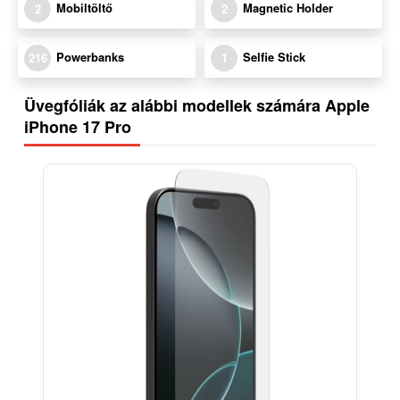
Mobiltöltő
Magnetic Holder
2
2
Powerbanks
Selfie Stick
216
1
Üvegfóliák az alábbi modellek számára Apple
iPhone 17 Pro
-18%