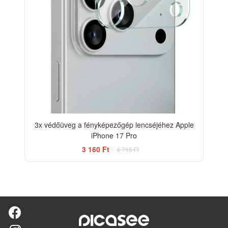
3x védőüveg a fényképezőgép lencséjéhez Apple
iPhone 17 Pro
3 160 Ft
4 715 Ft