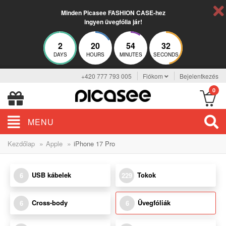
Minden Picasee FASHION CASE-hez
ingyen üvegfólia jár!
2
20
54
32
DAYS
HOURS
MINUTES
SECONDS
+420 777 793 005
Fiókom
Bejelentkezés
0
MENU
»
»
Kezdőlap
Apple
iPhone 17 Pro
USB kábelek
Tokok
6
229
Cross-body
Üvegfóliák
6
6