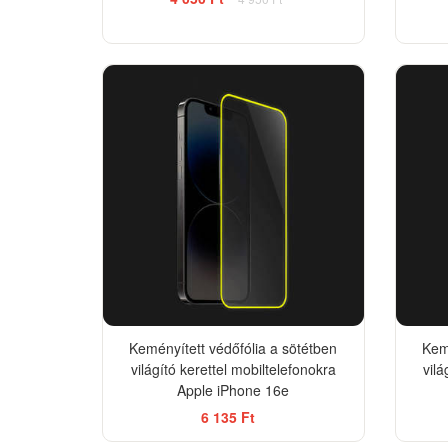
Keményített védőfólia a sötétben
Kemé
világító kerettel mobiltelefonokra
vilá
Apple iPhone 16e
6 135 Ft