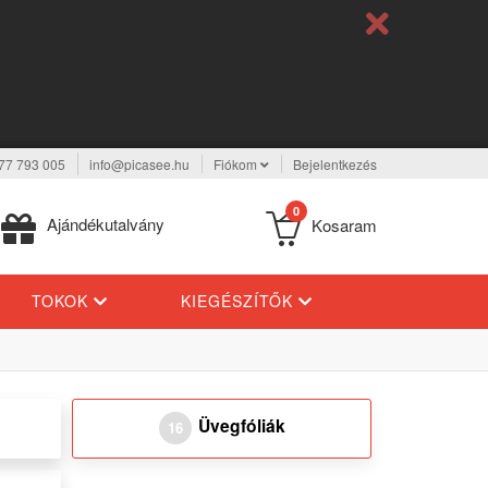
77 793 005
info@picasee.hu
Fiókom
Bejelentkezés
0
Ajándékutalvány
Kosaram
TOKOK
KIEGÉSZÍTŐK
Üvegfóliák
16