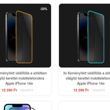
-33%
ményített védőfólia a sötétben
3x Keményített védőfólia a sö
gító kerettel mobiltelefonokra
világító kerettel mobiltelefo
Apple iPhone 16e
Apple iPhone 16e
12 290 Ft
12 290 Ft
18 415 Ft
18 415 Ft
-33%