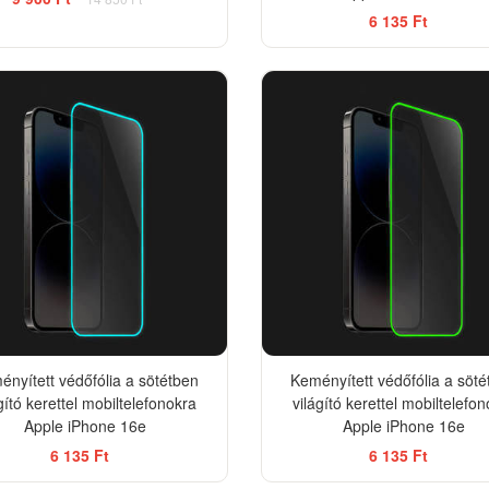
6 135 Ft
nyített védőfólia a sötétben
Keményített védőfólia a söt
gító kerettel mobiltelefonokra
világító kerettel mobiltelefo
Apple iPhone 16e
Apple iPhone 16e
6 135 Ft
6 135 Ft