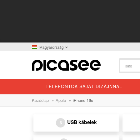
Magyarország
TELEFONTOK SAJÁT DIZÁJNNAL
»
»
Kezdőlap
Apple
iPhone 16e
USB kábelek
6