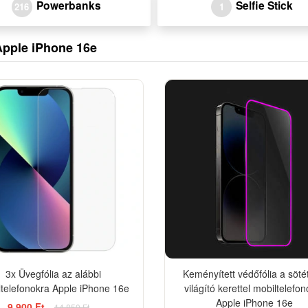
Powerbanks
Selfie Stick
216
1
Apple iPhone 16e
-33%
3x Üvegfólia az alábbi
Keményített védőfólia a söt
ltelefonokra Apple iPhone 16e
világító kerettel mobiltelefo
Apple iPhone 16e
9 900 Ft
14 850 Ft