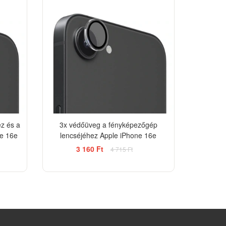
z és a
3x védőüveg a fényképezőgép
e 16e
lencséjéhez Apple iPhone 16e
3 160 Ft
4 715 Ft