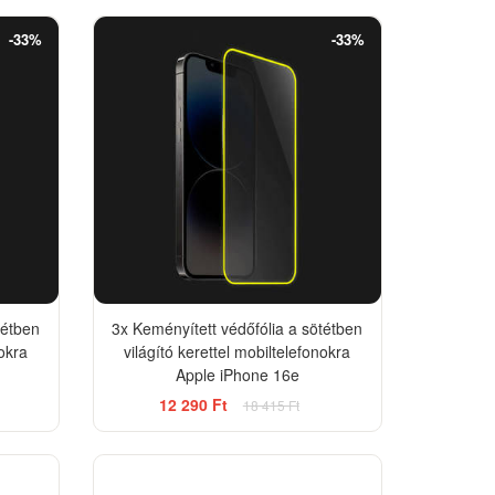
-33%
-33%
tétben
3x Keményített védőfólia a sötétben
nokra
világító kerettel mobiltelefonokra
Apple iPhone 16e
12 290 Ft
18 415 Ft
-33%