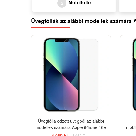
Mobiltöltő
2
Üvegfóliák az alábbi modellek számára 
-18%
Üvegfólia edzett üvegből az alábbi
modellek számára Apple iPhone 16e
mobi
4 050 Ft
4 950 Ft