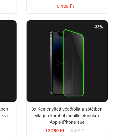
6 135 Ft
-33%
étben
3x Keményített védőfólia a sötétben
nokra
világító kerettel mobiltelefonokra
Apple iPhone 16e
12 290 Ft
18 415 Ft