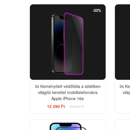
-33%
3x Keményített védőfólia a sötétben
3x Ke
világító kerettel mobiltelefonokra
vilá
Apple iPhone 16e
12 290 Ft
18 415 Ft
-12%