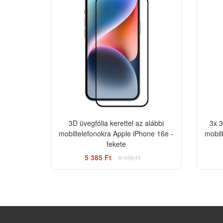
3D üvegfólia kerettel az alábbi
3x 3
mobiltelefonokra Apple iPhone 16e -
mobil
fekete
5 385 Ft
6 135 Ft