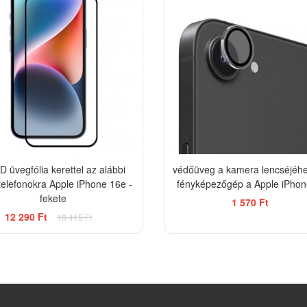
D üvegfólia kerettel az alábbi
védőüveg a kamera lencséjéhe
telefonokra Apple iPhone 16e -
fényképezőgép a Apple iPhon
fekete
1 570 Ft
12 290 Ft
18 415 Ft