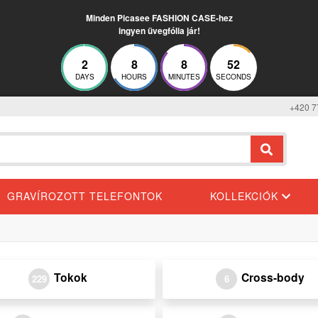
Minden Picasee FASHION CASE-hez
ingyen üvegfólia jár!
2
8
8
52
DAYS
HOURS
MINUTES
SECONDS
+420 7
GRAVÍROZOTT TELEFONTOK
KOLLEKCIÓK
Tokok
Cross-body
229
6