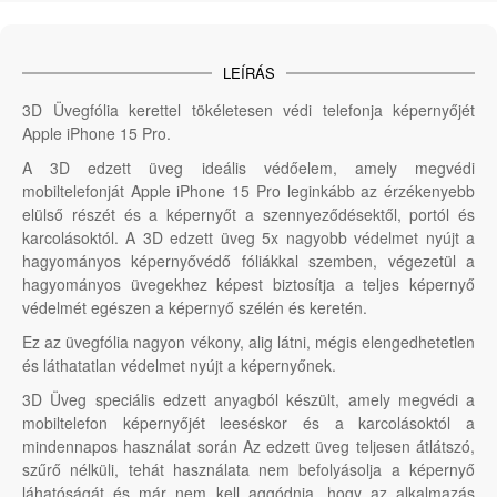
LEÍRÁS
3D Üvegfólia kerettel tökéletesen védi telefonja képernyőjét
Apple iPhone 15 Pro.
A 3D edzett üveg ideális védőelem, amely megvédi
mobiltelefonját Apple iPhone 15 Pro leginkább az érzékenyebb
elülső részét és a képernyőt a szennyeződésektől, portól és
karcolásoktól. A 3D edzett üveg 5x nagyobb védelmet nyújt a
hagyományos képernyővédő fóliákkal szemben, végezetül a
hagyományos üvegekhez képest biztosítja a teljes képernyő
védelmét egészen a képernyő szélén és keretén.
Ez az üvegfólia nagyon vékony, alig látni, mégis elengedhetetlen
és láthatatlan védelmet nyújt a képernyőnek.
3D Üveg speciális edzett anyagból készült, amely megvédi a
mobiltelefon képernyőjét leeséskor és a karcolásoktól a
mindennapos használat során Az edzett üveg teljesen átlátszó,
szűrő nélküli, tehát használata nem befolyásolja a képernyő
láhatóságát és már nem kell aggódnia, hogy az alkalmazás