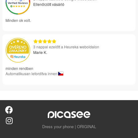
Ellenőrzött vásárló
Minden ok volt.
3 nappal ezelőtt a Heureka weboldalon
Marie K.
minden rendben
Automatikusan lefordítva innen
Dress your phone | ORIGINAL