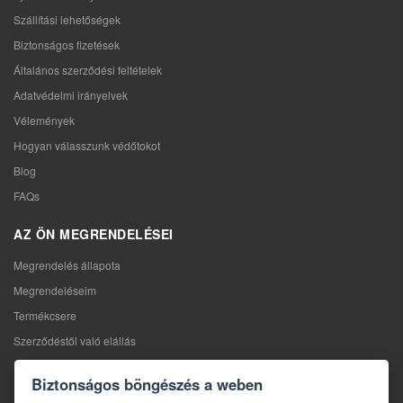
Szállítási lehetőségek
Biztonságos fizetések
Általános szerződési feltételek
Adatvédelmi irányelvek
Vélemények
Hogyan válasszunk védőtokot
Blog
FAQs
AZ ÖN MEGRENDELÉSEI
Megrendelés állapota
Megrendeléseim
Termékcsere
Szerződéstől való elállás
Reklamáció
Biztonságos böngészés a weben