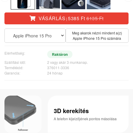
VÁSÁRLÁS
5385 Ft
6135 Ft
|
Meg akarok nézni mindent a(z)
Apple iPhone 15 Pro
Apple iPhone 15 Pro számára
Elérhetőség:
Raktáron
Szállítási idő:
2 vagy akár 3 munkanap.
Termékkód:
376011-3336
Garancia:
24 hónap
3D kerekítés
A telefon kijelzőjének pontos másolása