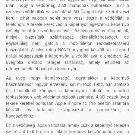
után, hogy a védőréteg alatt maradnak buborékok, mint a
szokásos védőfóliák használatánál 3D Üveget fekete keret veszi
körül, tehát valóban senki sem veszi észre a védőfóliát a
telefonon. A fekete keret védi a képernyőt egészen a képernyő
széléig, tehát teljes védelmet nyújt. Az üveg néhány rétegből áll,
melyek biztosítják szilárdságát, ellenállóképességét, de
egyidejűleg nem gátolja a mobiltelefon rendeltetésszerű
használatát. A felső réteg NANO anyagból készült, az ujj gond
nélkül végigcsúszik a képernyőn a védőfóliával ellentétben. Az
üvegfólia oleofób réteget tartalmaz, amely eltünteti az
ujjlenyomatok többségét a képernyőn.
Az üveg nagy keménységű, ugyanakkor a képernyő
használatakor nagyon érzékeny, sőt mi több 100%-ban átlátszó
és hihetetlenül könnyen a képernyőre tehető és emellett
többszörösen jobb védelmet biztosít számára. A 3D edzett üveg
fekete kerettel pontosan Apple iPhone 15 Pro telefon számára
készült, és tartalmaz kivágásokat a gombokhoz, a
hangszóróhoz.
Ez a védőüveg lapos változata, amely csak a képernyő teljesen
sík részét fedi be, de a fekete keretnek köszönhetően védi a