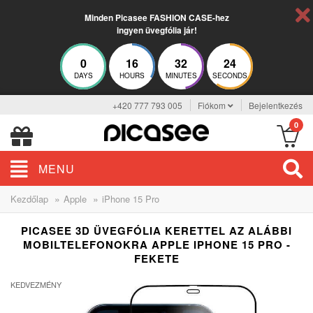
Minden Picasee FASHION CASE-hez
ingyen üvegfólia jár!
0
16
32
24
DAYS
HOURS
MINUTES
SECONDS
+420 777 793 005
Fiókom
Bejelentkezés
0
MENU
»
»
Kezdőlap
Apple
iPhone 15 Pro
PICASEE 3D ÜVEGFÓLIA KERETTEL AZ ALÁBBI
MOBILTELEFONOKRA APPLE IPHONE 15 PRO -
FEKETE
KEDVEZMÉNY
-12%