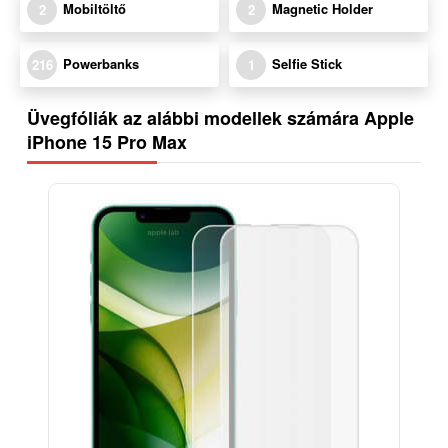
Mobiltöltő
Magnetic Holder
2
2
Powerbanks
Selfie Stick
216
1
Üvegfóliák az alábbi modellek számára Apple
iPhone 15 Pro Max
-18%