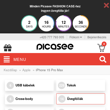
Minden Picasee FASHION CASE-hez
ingyen üvegfólia jár!
2
16
12
35
DAYS
HOURS
MINUTES
SECONDS
+420 777 793 005
Fiókom
Bejelentkezés
0
MENU
»
»
Kezdőlap
Apple
iPhone 15 Pro Max
USB kábelek
Tokok
6
229
Cross-body
Üvegfóliák
6
14