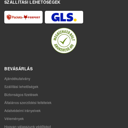
SZÁLLÍTÁSI LEHETŐSÉGEK
BEVÁSÁRLÁS
Ajándékutalvány
Szállítási lehetőségek
Biztonságos fizetések
Általános szerződési feltételek
Adatvédelmi irányelvek
Vélemények
Hogyan válasszunk védőtokot