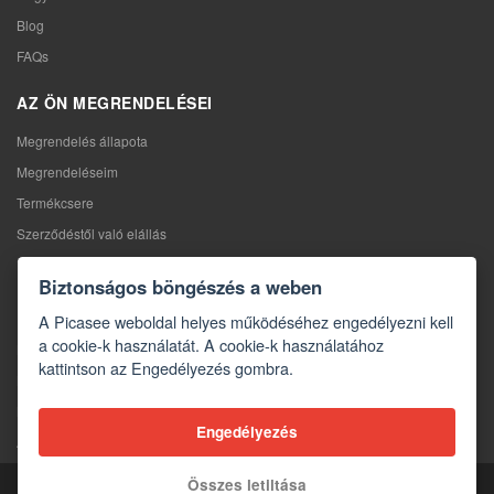
Blog
FAQs
AZ ÖN MEGRENDELÉSEI
Megrendelés állapota
Megrendeléseim
Termékcsere
Szerződéstől való elállás
Reklamáció
Biztonságos böngészés a weben
KAPCSOLAT
A Picasee weboldal helyes működéséhez engedélyezni kell
a cookie-k használatát. A cookie-k használatához
Kapcsolat
kattintson az Engedélyezés gombra.
Kapcsolatfelvételi űrlap
Nagykereskedelem
Engedélyezés
A média rólunk
Összes letiltása
Copyright © 2026 Picasee