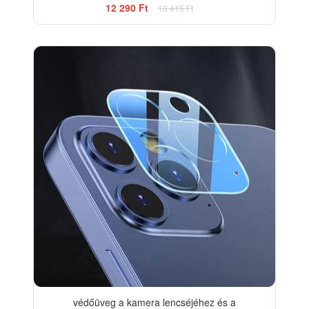
12 290 Ft
18 415 Ft
védőüveg a kamera lencséjéhez és a