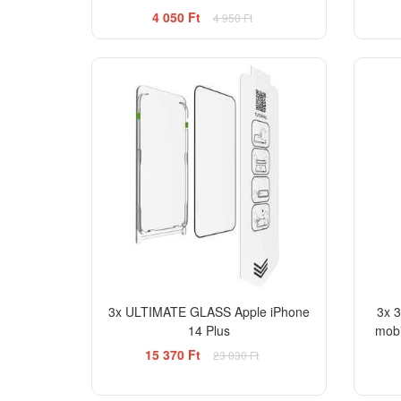
4 050 Ft
4 950 Ft
-33%
3x ULTIMATE GLASS Apple iPhone
3x 3
14 Plus
mobi
15 370 Ft
23 030 Ft