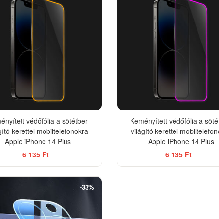
nyített védőfólia a sötétben
Keményített védőfólia a söt
gító kerettel mobiltelefonokra
világító kerettel mobiltelefo
Apple iPhone 14 Plus
Apple iPhone 14 Plus
6 135 Ft
6 135 Ft
-33%