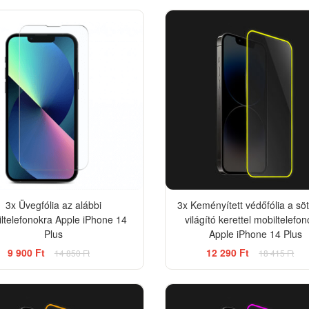
-33%
3x Üvegfólia az alábbi
3x Keményített védőfólia a sö
ltelefonokra Apple iPhone 14
világító kerettel mobiltelefo
Plus
Apple iPhone 14 Plus
9 900 Ft
12 290 Ft
14 850 Ft
18 415 Ft