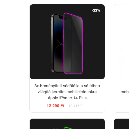
-33%
3x Keményített védőfólia a sötétben
világító kerettel mobiltelefonokra
mobi
Apple iPhone 14 Plus
12 290 Ft
18 415 Ft