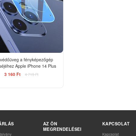
 védőüveg a fényképezőgép
séjéhez Apple iPhone 14 Plus
3 160 Ft
4 715 Ft
ÁRLÁS
AZ ÖN
KAPCSOLAT
MEGRENDELÉSEI
talvány
Kapcsolat