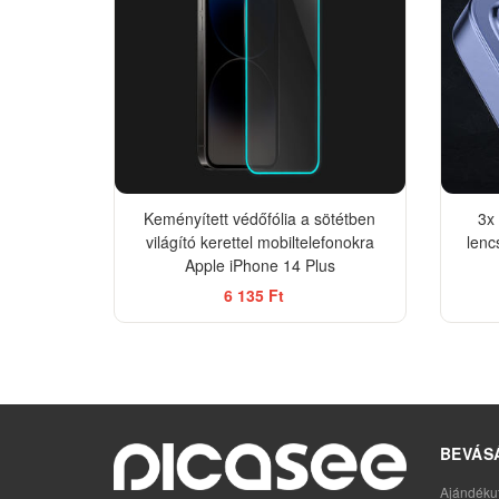
Keményített védőfólia a sötétben
3x
világító kerettel mobiltelefonokra
lenc
Apple iPhone 14 Plus
6 135 Ft
BEVÁS
Ajándéku