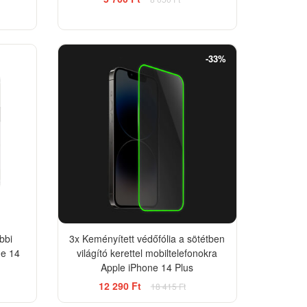
-12%
-33%
bbi
3x Keményített védőfólia a sötétben
ne 14
világító kerettel mobiltelefonokra
Apple iPhone 14 Plus
12 290 Ft
18 415 Ft