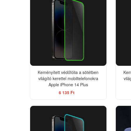
Keményített védőfólia a sötétben
Kemé
világító kerettel mobiltelefonokra
vilá
Apple iPhone 14 Plus
6 135 Ft