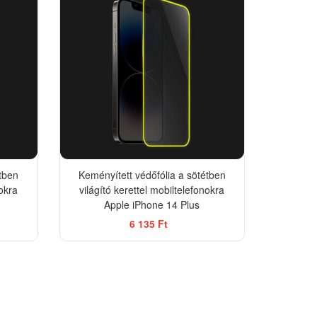
étben
Keményített védőfólia a sötétben
nokra
világító kerettel mobiltelefonokra
Apple iPhone 14 Plus
6 135 Ft