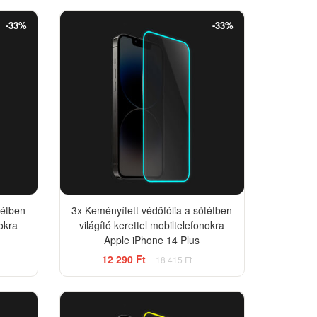
-33%
-33%
tétben
3x Keményített védőfólia a sötétben
nokra
világító kerettel mobiltelefonokra
Apple iPhone 14 Plus
12 290 Ft
18 415 Ft