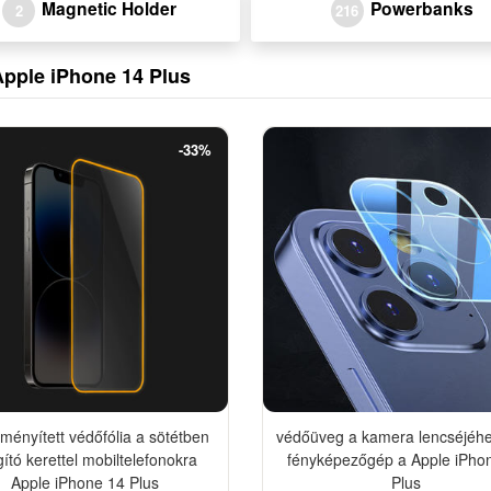
Magnetic Holder
Powerbanks
2
216
Apple iPhone 14 Plus
-33%
ményített védőfólia a sötétben
védőüveg a kamera lencséjéhe
gító kerettel mobiltelefonokra
fényképezőgép a Apple iPho
Apple iPhone 14 Plus
Plus