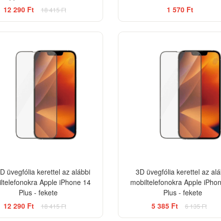
12 290 Ft
1 570 Ft
18 415 Ft
-33%
D üvegfólia kerettel az alábbi
3D üvegfólia kerettel az alá
ltelefonokra Apple iPhone 14
mobiltelefonokra Apple iPho
Plus - fekete
Plus - fekete
12 290 Ft
5 385 Ft
18 415 Ft
6 135 Ft