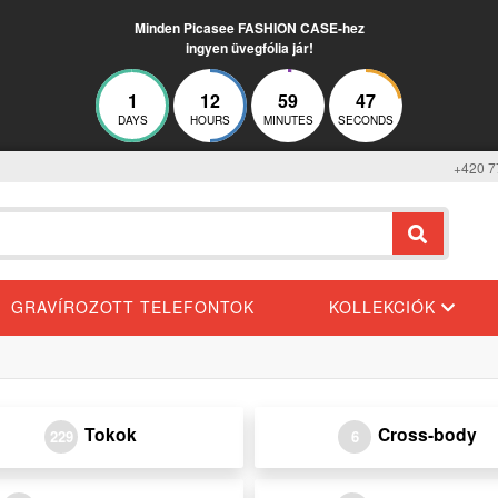
Minden Picasee FASHION CASE-hez
ingyen üvegfólia jár!
1
12
59
46
DAYS
HOURS
MINUTES
SECONDS
+420 7
GRAVÍROZOTT TELEFONTOK
KOLLEKCIÓK
Tokok
Cross-body
229
6