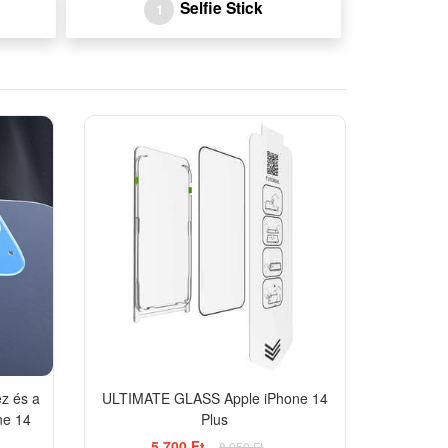
Selfie Stick
1
-29%
z és a
ULTIMATE GLASS Apple iPhone 14
ne 14
Plus
5 700 Ft
8 050 Ft