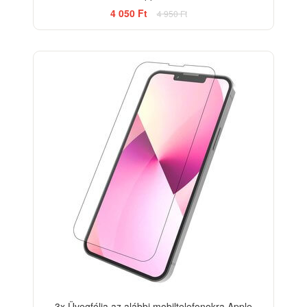
4 050 Ft
4 950 Ft
-33%
3x Üvegfólia az alábbi mobiltelefonokra Apple