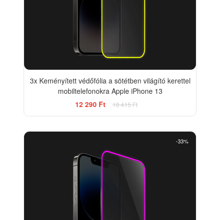
3x Keményített védőfólia a sötétben világító kerettel
mobiltelefonokra Apple iPhone 13
12 290 Ft
18 415 Ft
-33%