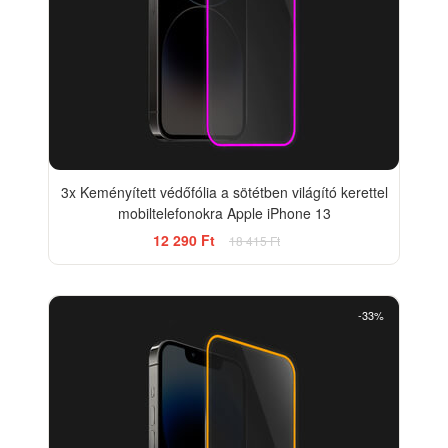
3x Keményített védőfólia a sötétben világító kerettel
mobiltelefonokra Apple iPhone 13
12 290 Ft
18 415 Ft
-33%