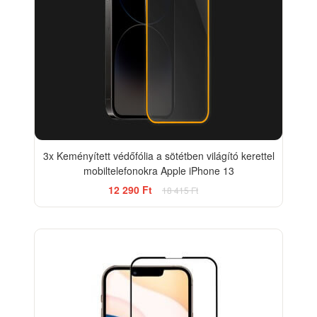
3x Keményített védőfólia a sötétben világító kerettel
mobiltelefonokra Apple iPhone 13
12 290 Ft
18 415 Ft
-12%