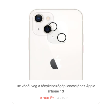
3x védőüveg a fényképezőgép lencséjéhez Apple
iPhone 13
3 160 Ft
4 715 Ft