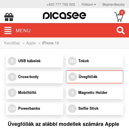
+420 777 793 005
Fiókom
Bejelentkezés
0
MENU
»
»
Kezdőlap
Apple
iPhone 13
USB kábelek
Tokok
6
229
Cross-body
Üvegfóliák
6
16
Mobiltöltő
Magnetic Holder
2
2
Powerbanks
Selfie Stick
216
1
Üvegfóliák az alábbi modellek számára Apple