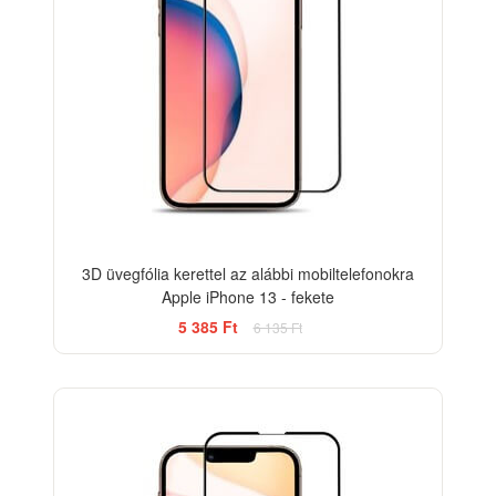
3D üvegfólia kerettel az alábbi mobiltelefonokra
Apple iPhone 13 - fekete
5 385 Ft
6 135 Ft
-33%