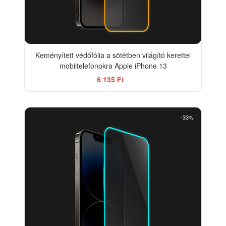
Keményített védőfólia a sötétben világító kerettel
mobiltelefonokra Apple iPhone 13
6 135 Ft
-33%