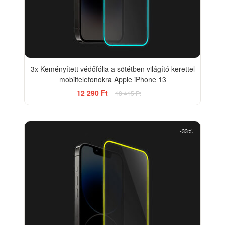
3x Keményített védőfólia a sötétben világító kerettel
mobiltelefonokra Apple iPhone 13
12 290 Ft
18 415 Ft
-33%