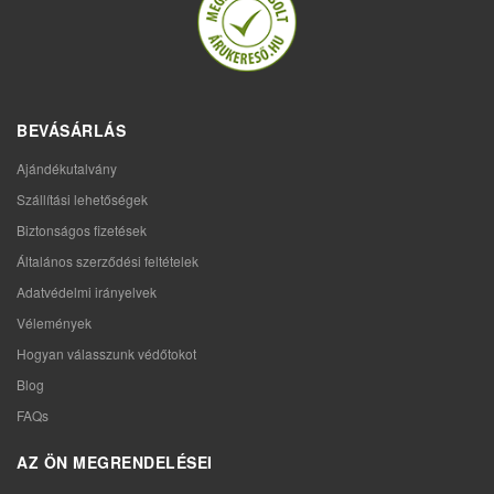
BEVÁSÁRLÁS
Ajándékutalvány
Szállítási lehetőségek
Biztonságos fizetések
Általános szerződési feltételek
Adatvédelmi irányelvek
Vélemények
Hogyan válasszunk védőtokot
Blog
FAQs
AZ ÖN MEGRENDELÉSEI