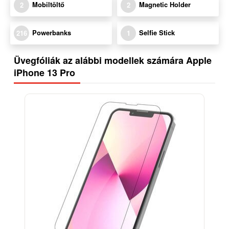
Mobiltöltő
Magnetic Holder
2
2
Powerbanks
Selfie Stick
216
1
Üvegfóliák az alábbi modellek számára Apple
iPhone 13 Pro
-18%