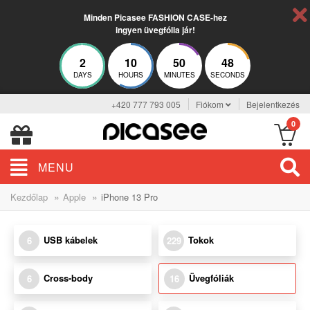
Minden Picasee FASHION CASE-hez
ingyen üvegfólia jár!
2
10
50
47
DAYS
HOURS
MINUTES
SECONDS
+420 777 793 005
Fiókom
Bejelentkezés
0
MENU
»
»
Kezdőlap
Apple
iPhone 13 Pro
USB kábelek
Tokok
6
229
Cross-body
Üvegfóliák
6
16