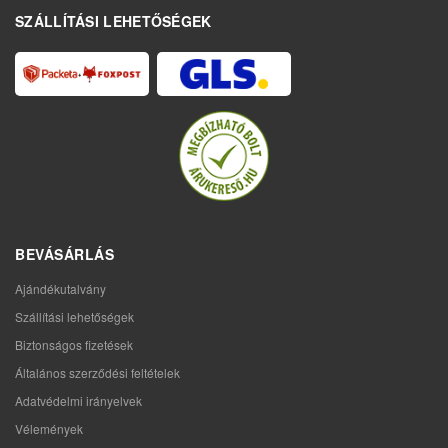
SZÁLLÍTÁSI LEHETŐSÉGEK
BEVÁSÁRLÁS
Ajándékutalvány
Szállítási lehetőségek
Biztonságos fizetések
Általános szerződési feltételek
Adatvédelmi irányelvek
Vélemények