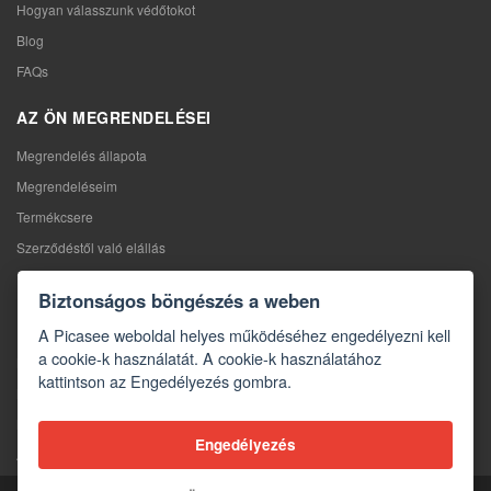
Hogyan válasszunk védőtokot
Blog
FAQs
AZ ÖN MEGRENDELÉSEI
Megrendelés állapota
Megrendeléseim
Termékcsere
Szerződéstől való elállás
Reklamáció
Biztonságos böngészés a weben
KAPCSOLAT
A Picasee weboldal helyes működéséhez engedélyezni kell
a cookie-k használatát. A cookie-k használatához
Kapcsolat
kattintson az Engedélyezés gombra.
Kapcsolatfelvételi űrlap
Nagykereskedelem
Engedélyezés
A média rólunk