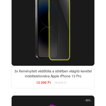
3x Keményített védőfólia a sötétben világító kerettel
mobiltelefonokra Apple iPhone 13 Pro
12 290 Ft
18 415 Ft
-33%