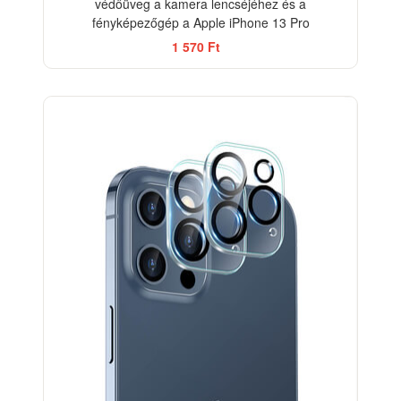
védőüveg a kamera lencséjéhez és a
fényképezőgép a Apple iPhone 13 Pro
1 570 Ft
-33%