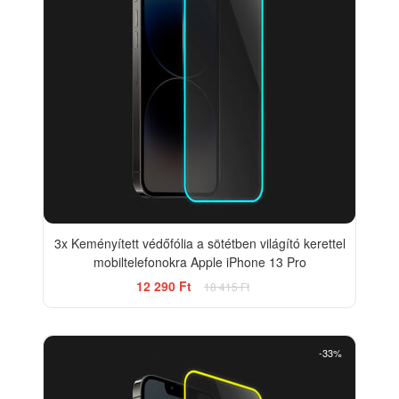
3x Keményített védőfólia a sötétben világító kerettel
mobiltelefonokra Apple iPhone 13 Pro
12 290 Ft
18 415 Ft
-33%