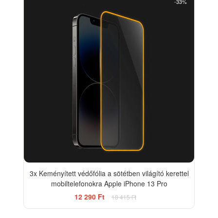
-33%
3x Keményített védőfólia a sötétben világító kerettel
mobiltelefonokra Apple iPhone 13 Pro
12 290 Ft
18 415 Ft