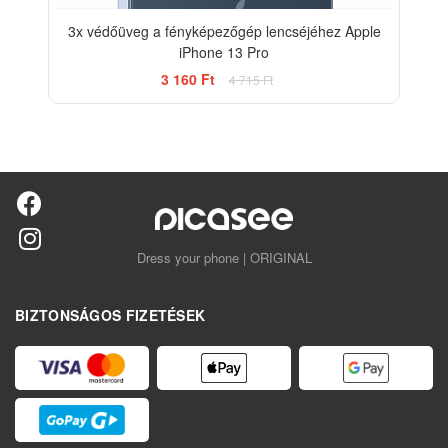
3x védőüveg a fényképezőgép lencséjéhez Apple
iPhone 13 Pro
3 160 Ft
4 715 Ft
Dress your phone | ORIGINAL
BIZTONSÁGOS FIZETÉSEK