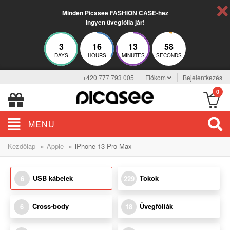
Minden Picasee FASHION CASE-hez
ingyen üvegfólia jár!
3
16
13
58
DAYS
HOURS
MINUTES
SECONDS
+420 777 793 005
Fiókom
Bejelentkezés
0
MENU
»
»
Kezdőlap
Apple
iPhone 13 Pro Max
USB kábelek
Tokok
6
229
Cross-body
Üvegfóliák
6
18