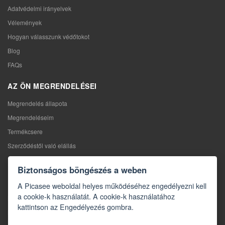
Adatvédelmi irányelvek
Vélemények
Hogyan válasszunk védőtokot
Blog
FAQs
AZ ÖN MEGRENDELÉSEI
Megrendelés állapota
Megrendeléseim
Termékcsere
Szerződéstől való elállás
Reklamáció
Biztonságos böngészés a weben
KAPCSOLAT
A Picasee weboldal helyes működéséhez engedélyezni kell
a cookie-k használatát. A cookie-k használatához
Kapcsolat
kattintson az Engedélyezés gombra.
Kapcsolatfelvételi űrlap